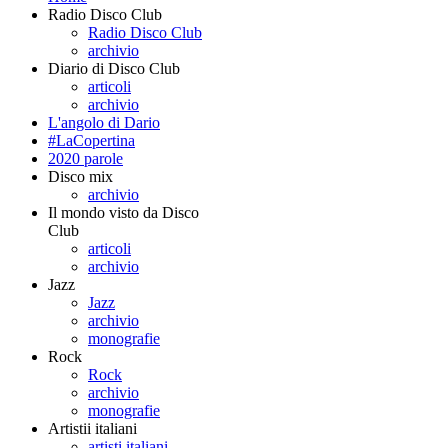
Radio Disco Club
Radio Disco Club
archivio
Diario di Disco Club
articoli
archivio
L'angolo di Dario
#LaCopertina
2020 parole
Disco mix
archivio
Il mondo visto da Disco
Club
articoli
archivio
Jazz
Jazz
archivio
monografie
Rock
Rock
archivio
monografie
Artistii italiani
artisti italiani