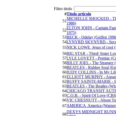
Filtro titolo
#
Titolo articolo
MICHELLE SHOCKED - The T
51
1986)
ELTON JOHN - Captain Fant
52
1975)
53
BECK - Odelay (Geffen 1996
54
LYNYRD SKYNYRD - Secon
NICK LOWE  Jesus of cool (
55
56
BIG STAR - Third/ Sister Lo
57
LYLE LOVETT - Pontiac (Cu
58
BILLY JOEL - The Stranger 
59
BEATLES - Rubber Soul (Em
60
JUDY COLLINS - In My Life 
61
ELLIOTT MURPHY - Aquash
62
BUFFY SAINTE-MARIE - Illu
63
BEATLES - The Beatles (Whit
64
CHICAGO TRANSIT AUTHOR
65
C.O.B. - Spirit Of Love (CB
66
VIC CHESNUTT - About To C
AMERICA  America (Warner 
67
DEXYS MIDNIGHT RUNNERS 
68