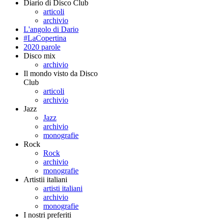
Diario di Disco Club
articoli
archivio
L'angolo di Dario
#LaCopertina
2020 parole
Disco mix
archivio
Il mondo visto da Disco
Club
articoli
archivio
Jazz
Jazz
archivio
monografie
Rock
Rock
archivio
monografie
Artistii italiani
artisti italiani
archivio
monografie
I nostri preferiti