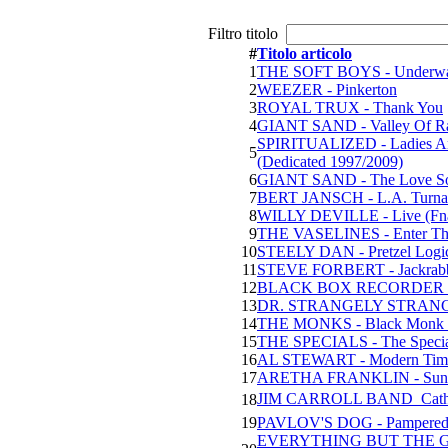
Filtro titolo
#
Titolo articolo
1
THE SOFT BOYS - Underwat
2
WEEZER - Pinkerton
3
ROYAL TRUX - Thank You
4
GIANT SAND - Valley Of R
SPIRITUALIZED - Ladies And
5
(Dedicated 1997/2009)
6
GIANT SAND - The Love So
7
BERT JANSCH - L.A. Turnar
8
WILLY DEVILLE - Live (Fn
9
THE VASELINES - Enter The 
10
STEELY DAN - Pretzel Logi
11
STEVE FORBERT - Jackrabbi
12
BLACK BOX RECORDER - En
13
DR. STRANGELY STRANGE - 
14
THE MONKS - Black Monk Ti
15
THE SPECIALS - The Special
16
AL STEWART - Modern Time
17
ARETHA FRANKLIN - Sunday
JIM CARROLL BAND  Catho
18
19
PAVLOV'S DOG - Pampered 
EVERYTHING BUT THE GIRL 