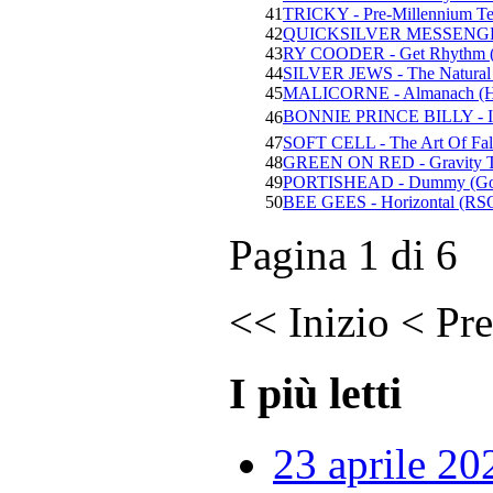
41
TRICKY - Pre-Millennium Ten
42
QUICKSILVER MESSENGER 
43
RY COODER - Get Rhythm (R
44
SILVER JEWS - The Natural 
45
MALICORNE - Almanach (H
BONNIE PRINCE BILLY - I 
46
47
SOFT CELL - The Art Of Fall
48
GREEN ON RED - Gravity Ta
49
PORTISHEAD - Dummy (Go!
50
BEE GEES - Horizontal (RS
Pagina 1 di 6
<<
Inizio
<
Pre
I più letti
23 aprile 20