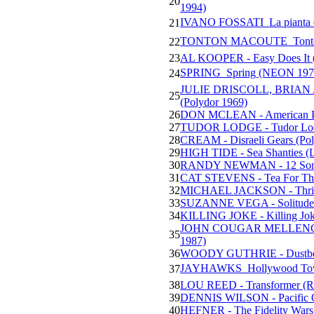
20
1994)
IVANO FOSSATI  La pianta 
21
TONTON MACOUTE  Tonto
22
23
AL KOOPER - Easy Does It 
SPRING  Spring (NEON 197
24
JULIE DRISCOLL, BRIAN A
25
(Polydor 1969)
26
DON MCLEAN - American Pie
27
TUDOR LODGE - Tudor Lodg
28
CREAM - Disraeli Gears (Pol
29
HIGH TIDE - Sea Shanties (L
30
RANDY NEWMAN - 12 Songs
31
CAT STEVENS - Tea For The 
32
MICHAEL JACKSON - Thrill
33
SUZANNE VEGA - Solitude 
34
KILLING JOKE - Killing Jok
JOHN COUGAR MELLENCAMP
35
1987)
36
WOODY GUTHRIE - Dustbow
JAYHAWKS  Hollywood Town
37
38
LOU REED - Transformer (
39
DENNIS WILSON - Pacific O
40
HEFNER - The Fidelity Wars