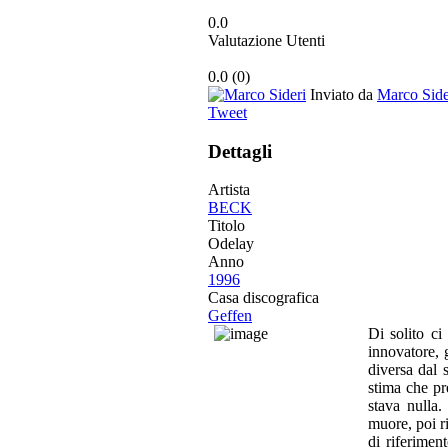
0.0
Valutazione Utenti
0.0
(
0
)
Inviato da
Marco Side
Tweet
Dettagli
Artista
BECK
Titolo
Odelay
Anno
1996
Casa discografica
Geffen
Di solito ci
innovatore, g
diversa dal 
stima che pr
stava nulla
muore, poi r
di riferimen