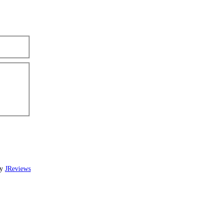
by
JReviews