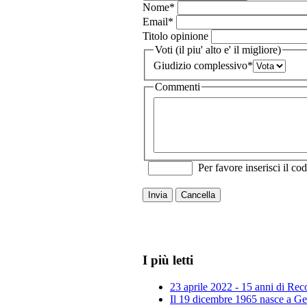
Nome
*
Email
*
Titolo opinione
Voti (il piu' alto e' il migliore)
Giudizio complessivo
*
Commenti
Per favore inserisci il cod
Invia
Cancella
I più letti
23 aprile 2022 - 15 anni di Re
Il 19 dicembre 1965 nasce a Gen