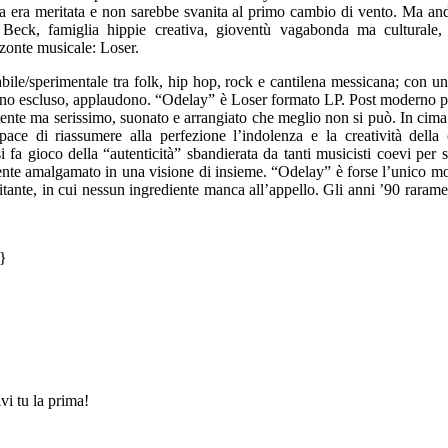
a era meritata e non sarebbe svanita al primo cambio di vento. Ma a
 Beck, famiglia hippie creativa, gioventù vagabonda ma culturale,
zzonte musicale: Loser.
le/sperimentale tra folk, hip hop, rock e cantilena messicana; con un 
uno escluso, applaudono. “Odelay” è Loser formato LP. Post moderno pe
tente ma serissimo, suonato e arrangiato che meglio non si può. In cima 
pace di riassumere alla perfezione l’indolenza e la creatività della 
a gioco della “autenticità” sbandierata da tanti musicisti coevi per 
ente amalgamato in una visione di insieme. “Odelay” è forse l’unico m
pitante, in cui nessun ingrediente manca all’appello. Gli anni ’90 raram
}
vi tu la prima!