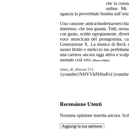
che la coron
ordine. Mr.
sgancia la proverbiale bomba sull’ori
Una canzone antica/moderna/orecchiabi
immenso, che non guasta. Tutti, ness
con gusto, scritto egregiamente, diver
voce strascicata del protagonista, ca
Generazione X. La musica di Beck si f
suono ibrido e meticcio ma perfettam
una carriera ancora oggi attiva e scal
suonato così vivi.
(Marco Sideri)
{mos_sb_discuss:11}
{youtube}NHYVkPHbaPo{/youtube
Recensione Utenti
Nessuna opinione inserita ancora. Scri
Aggiungi la tua opinione