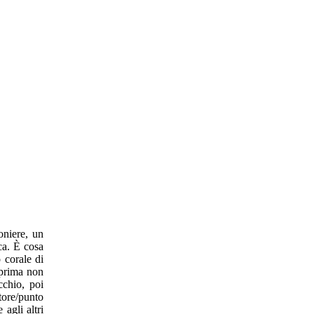
oniere, un
ica. È cosa
 corale di
 prima non
cchio, poi
tore/punto
agli altri