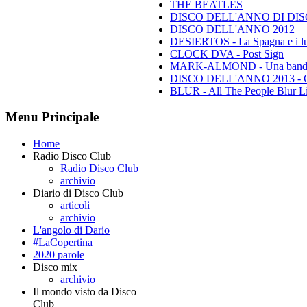
THE BEATLES
DISCO DELL'ANNO DI DISCO 
DISCO DELL'ANNO 2012
DESIERTOS - La Spagna e i lu
CLOCK DVA - Post Sign
MARK-ALMOND - Una band leg
DISCO DELL'ANNO 2013 - Class
BLUR - All The People Blur L
Menu Principale
Home
Radio Disco Club
Radio Disco Club
archivio
Diario di Disco Club
articoli
archivio
L'angolo di Dario
#LaCopertina
2020 parole
Disco mix
archivio
Il mondo visto da Disco
Club