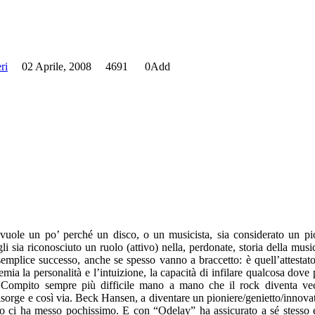
ri
02 Aprile, 2008
4691
0
Add
 vuole un po’ perché un disco, o un musicista, sia considerato un pi
li sia riconosciuto un ruolo (attivo) nella, perdonate, storia della mus
semplice successo, anche se spesso vanno a braccetto: è quell’attestato
emia la personalità e l’intuizione, la capacità di infilare qualcosa dove
. Compito sempre più difficile mano a mano che il rock diventa ve
isorge e così via. Beck Hansen, a diventare un pioniere/genietto/innova
to ci ha messo pochissimo. E con “Odelay” ha assicurato a sé stesso e 