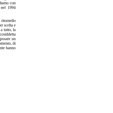
ndiamo con
 nel 1994
ritornello
r scelta e
a tutto, la
cosiddetta
sposare un
omento, di
ente hanno