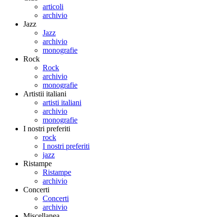
articoli
archivio
Jazz
Jazz
archivio
monografie
Rock
Rock
archivio
monografie
Artistii italiani
artisti italiani
archivio
monografie
I nostri preferiti
rock
I nostri preferiti
jazz
Ristampe
Ristampe
archivio
Concerti
Concerti
archivio
Miscellanea