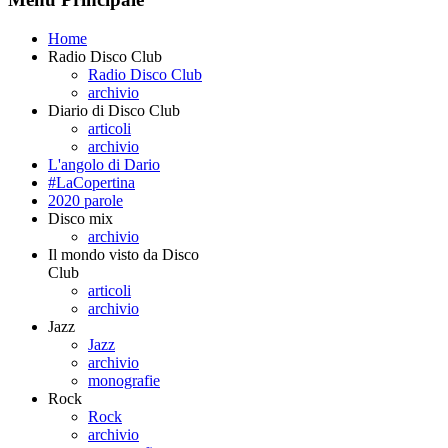
Home
Radio Disco Club
Radio Disco Club
archivio
Diario di Disco Club
articoli
archivio
L'angolo di Dario
#LaCopertina
2020 parole
Disco mix
archivio
Il mondo visto da Disco
Club
articoli
archivio
Jazz
Jazz
archivio
monografie
Rock
Rock
archivio