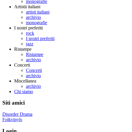
monografie
Artistii italiani
artisti italiani
archivio
monografie
I nostri preferiti
rock
I nostri preferiti
jazz
Ristampe
Ristampe
archivio
Concerti
Concerti
archivio
Miscellanea
archivio
Chi siamo
Siti amici
Disorder Drama
Folkvinyls
Login