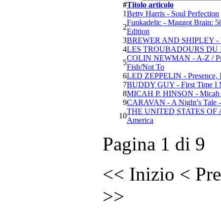
#
Titolo articolo
1
Betty Harris - Soul Perfection
Funkadelic - Maggot Brain: 5
2
Edition
3
BREWER AND SHIPLEY - 
4
LES TROUBADOURS DU RO
COLIN NEWMAN - A-Z / Provi
5
Fish/Not To
6
LED ZEPPELIN - Presence, I
7
BUDDY GUY - First Time I 
8
MICAH P. HINSON - Micah P.
9
CARAVAN - A Night’s Tale - L
THE UNITED STATES OF AM
10
America
Pagina 1 di 9
<<
Inizio
<
Pre
>>