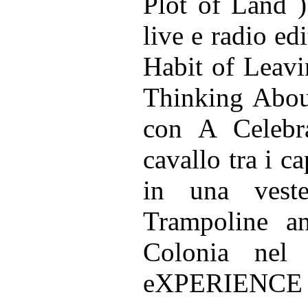
Plot of Land )
live e radio e
Habit of Leavi
Thinking Abou
con A Celebr
cavallo tra i c
in una veste
Trampoline an
Colonia ne
eXPERIENCE t