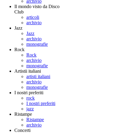
archivio
Il mondo visto da Disco
Club
articoli
archivio
Jazz
Jazz
archivio
monografie
Rock
Rock
archivio
monografie
Artistii italiani
artisti italiani
archivio
monografie
I nostri preferiti
rock
I nostri preferiti
jazz
Ristampe
Ristampe
archivio
Concerti