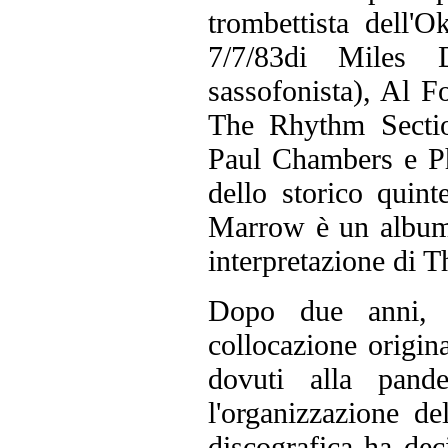
trombettista dell'
7/7/83di Miles 
sassofonista), Al 
The Rhythm Secti
Paul Chambers e Ph
dello storico quin
Marrow è un album
interpretazione di 
Dopo due anni, 
collocazione origina
dovuti alla pand
l'organizzazione de
discografica ha de