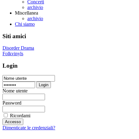
Concerti
archivio
Miscellanea
archivio
Chi siamo
Siti amici
Disorder Drama
Folkvinyls
Login
Login
Nome utente
Password
Ricordami
Dimenticate le credenziali?