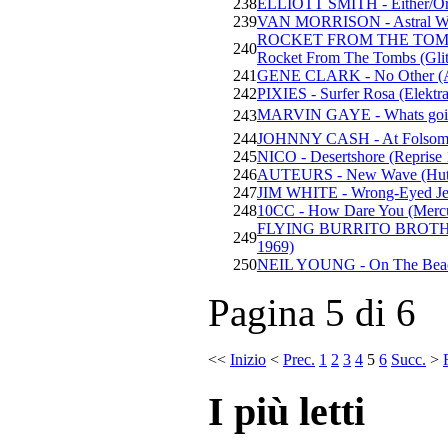
238
ELLIOTT SMITH - Either/Or
239
VAN MORRISON - Astral Wee
ROCKET FROM THE TOMBS -
240
Rocket From The Tombs (Glit
241
GENE CLARK - No Other (A
242
PIXIES - Surfer Rosa (Elektr
MARVIN GAYE - Whats goi
243
244
JOHNNY CASH - At Folsom P
245
NICO - Desertshore (Reprise
246
AUTEURS - New Wave (Hut
247
JIM WHITE - Wrong-Eyed Jes
248
10CC - How Dare You (Merc
FLYING BURRITO BROTHERS
249
1969)
250
NEIL YOUNG - On The Beach
Pagina 5 di 6
<<
Inizio
<
Prec.
1
2
3
4
5
6
Succ.
>
I più letti