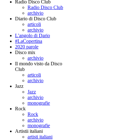
Radio Disco Club
Radio Disco Club
archivio
Diario di Disco Club
articoli
archivio
L'angolo di Dario
#LaCopertina
2020 parole
Disco mix
archivio
Il mondo visto da Disco
Club
articoli
archivio
Jazz
Jazz
archivio
monografie
Rock
Rock
archivio
monografie
Artistii italiani
artisti italiani