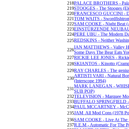
218
PALACE BROTHERS - Palace
219
STOOGES - The Stooges (Ele
220
FRANCESCO GUCCINI - Due
221
TOM WAITS - Swordfishtromb
222
SAM COOKE - Night Beat (
223
EINSTÜRZENDE NEUBAUTEN
224
PERE UBU - The Modern Dan
REDSKINS - Neither Washin
225
IAN MATTHEWS - Valley Hi/
226
Some Days The Bear Eats Yo
227
RICKIE LEE JONES - Rickie 
SKIANTOS - Kinotto (Cramps,
228
229
RAY CHARLES - The genius o
ARTISTI VARI - Natural Born
230
(Interscope 1994)
MARK LANEGAN - WHISK
231
SUB POP)
232
TELEVISION - Marquee Moon
233
BUFFALO SPRINGFIELD - Buf
234
PAUL MCCARTNEY - McCart
JAM  All Mod Cons (1978 Po
235
236
SAM COOKE - Live At The 
237
R.E.M - Automatic For The P