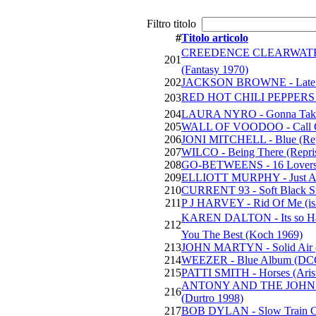
Filtro titolo
#
Titolo articolo
CREEDENCE CLEARWATER R
201
(Fantasy 1970)
202
JACKSON BROWNE - Late Fo
RED HOT CHILI PEPPERS - 
203
204
LAURA NYRO - Gonna Take 
205
WALL OF VOODOO - Call Of
206
JONI MITCHELL - Blue (Rep
207
WILCO - Being There (Repri
208
GO-BETWEENS - 16 Lovers L
209
ELLIOTT MURPHY - Just A S
210
CURRENT 93 - Soft Black Sta
211
P J HARVEY - Rid Of Me (is
KAREN DALTON - Its so Har
212
You The Best (Koch 1969)
213
JOHN MARTYN - Solid Air (I
214
WEEZER - Blue Album (DC
215
PATTI SMITH - Horses (Aris
ANTONY AND THE JOHNSON
216
(Durtro 1998)
217
BOB DYLAN - Slow Train Co