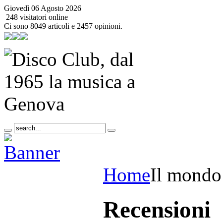
Giovedì 06 Agosto 2026
248 visitatori online
Ci sono 8049 articoli e 2457 opinioni.
Home
Il mondo
Recensioni