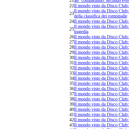
21
46° compleanno: secondo eve
22
Il mondo visto da Disco Club
Il mondo visto da Disco Club:
23
della classifica dei rompipalle
24
Il mondo visto da Disco Club
Il mondo visto da Disco Club:
25
tragedia
26
Il mondo visto da Disco Club
27
Il mondo visto da Disco Club:
28
Il mondo visto da Disco Club
29
Il mondo visto da Disco Club: 
30
Il mondo visto da Disco Club: 
31
Il mondo visto da Disco Club: 
32
Il mondo visto da Disco Club: 
33
Il mondo visto da Disco Club: 
34
Il mondo visto da Disco Club: 
35
Il mondo visto da Disco Club:
36
Il mondo visto da Disco Club: 
37
Il mondo visto da Disco Club: 
38
Il mondo visto da Disco Club: B
39
Il mondo visto da Disco Club: 
40
Il mondo visto da Disco Club: 
41
Il mondo visto da Disco Club:
42
Il mondo visto da Disco Club: 
43
Il mondo visto da Disco Club: