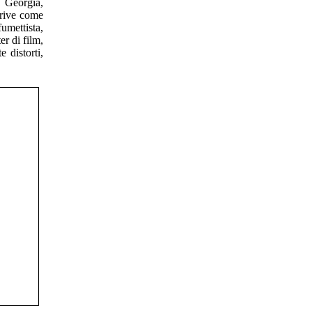
a Georgia,
crive come
mettista,
er di film,
 distorti,