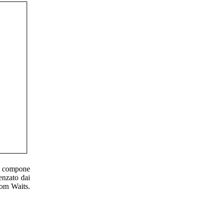
 e compone
uenzato dai
Tom Waits.