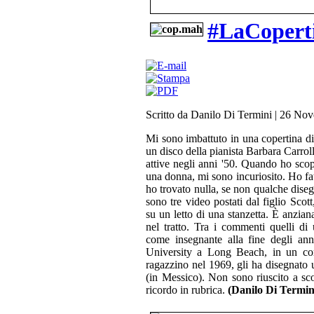
#LaCopert
Scritto da Danilo Di Termini
|
26 Nov
Mi sono imbattuto in una copertina 
un disco della pianista Barbara Carrol
attive negli anni '50. Quando ho scope
una donna, mi sono incuriosito. Ho fat
ho trovato nulla, se non qualche dise
sono tre video postati dal figlio Scot
su un letto di una stanzetta. È anzian
nel tratto. Tra i commenti quelli di
come insegnante alla fine degli anni
University a Long Beach, in un cors
ragazzino nel 1969, gli ha disegnato u
(in Messico). Non sono riuscito a scop
ricordo in rubrica.
(Danilo Di Termin