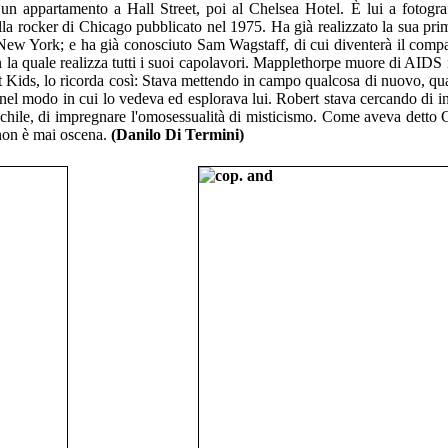
un appartamento a Hall Street, poi al Chelsea Hotel. È lui a fotograf
lla rocker di Chicago pubblicato nel 1975. Ha già realizzato la sua pri
 New York; e ha già conosciuto Sam Wagstaff, di cui diventerà il comp
on la quale realizza tutti i suoi capolavori. Mapplethorpe muore di AIDS
t Kids, lo ricorda così: Stava mettendo in campo qualcosa di nuovo, qu
nel modo in cui lo vedeva ed esplorava lui. Robert stava cercando di in
aschile, di impregnare l'omosessualità di misticismo. Come aveva detto 
 non è mai oscena.
(Danilo Di Termini)