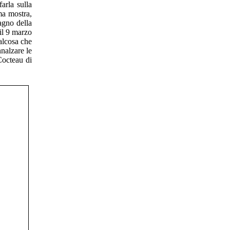
arla sulla
ma mostra,
agno della
 il 9 marzo
alcosa che
nalzare le
Cocteau di