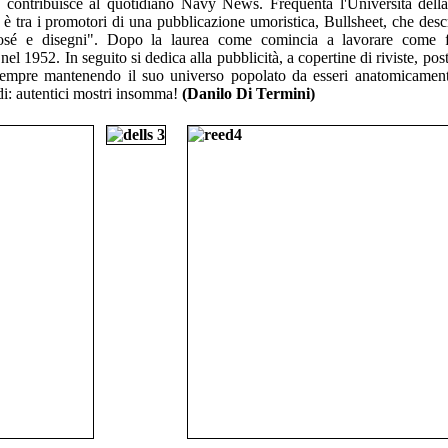
e contribuisce al quotidiano Navy News. Frequenta l'Università dell
 è tra i promotori di una pubblicazione umoristica, Bullsheet, che des
e osé e disegni". Dopo la laurea come comincia a lavorare come fu
l 1952. In seguito si dedica alla pubblicità, a copertine di riviste, post
mpre mantenendo il suo universo popolato da esseri anatomicamente
di: autentici mostri insomma!
(Danilo Di Termini)