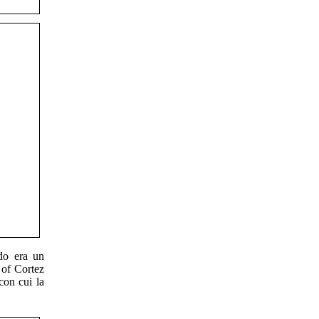
ndo era un
 of Cortez
con cui la