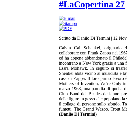
#LaCopertina 27
Scritto da Danilo Di Termini
|
12 Nov
Calvin Cal Schenkel, originario d
collaborare con Frank Zappa nel 196
ed ha appena abbandonato il Philadel
incontrano a New York grazie a una fi
Essra Mohawk. In seguito si trasf
Shenkel abita vicino al musicista e l
casa di Zappa. Il loro primo lavoro è
Mothers of Invention, We're Only in 
marzo 1968, una parodia di quella d
Club Band dei Beatles dell'anno pre
delle figure in gesso che popolano la 
il collage di persone sullo sfondo. Tr
fumetti, The Grand Wazoo, Trout Ma
(Danilo Di Termini)