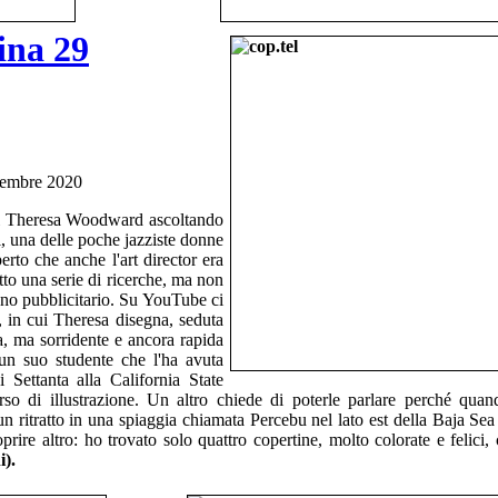
ina 29
embre 2020
di Theresa Woodward ascoltando
l, una delle poche jazziste donne
rto che anche l'art director era
to una serie di ricerche, ma non
gno pubblicitario. Su YouTube ci
t, in cui Theresa disegna, seduta
a, ma sorridente e ancora rapida
 un suo studente che l'ha avuta
 Settanta alla California State
o di illustrazione. Un altro chiede di poterle parlare perché qua
n ritratto in una spiaggia chiamata Percebu nel lato est della Baja Sea
rire altro: ho trovato solo quattro copertine, molto colorate e felici, 
i).