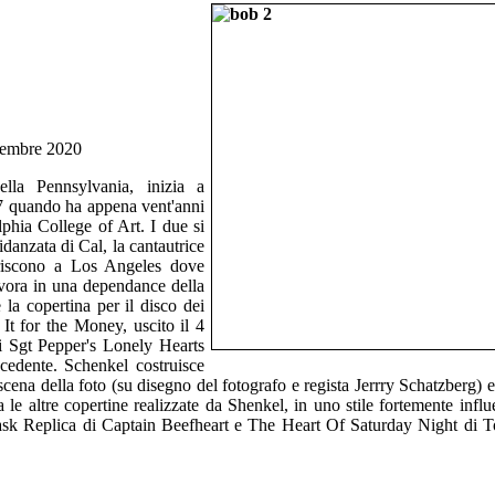
embre 2020
ella Pennsylvania, inizia a
7 quando ha appena vent'anni
phia College of Art. I due si
danzata di Cal, la cantautrice
eriscono a Los Angeles dove
avora in una dependance della
 la copertina per il disco dei
It for the Money, uscito il 4
i Sgt Pepper's Lonely Hearts
cedente. Schenkel costruisce
scena della foto (su disegno del fotografo e regista Jerrry Schatzberg)
a le altre copertine realizzate da Shenkel, in uno stile fortemente infl
sk Replica di Captain Beefheart e The Heart Of Saturday Night di 