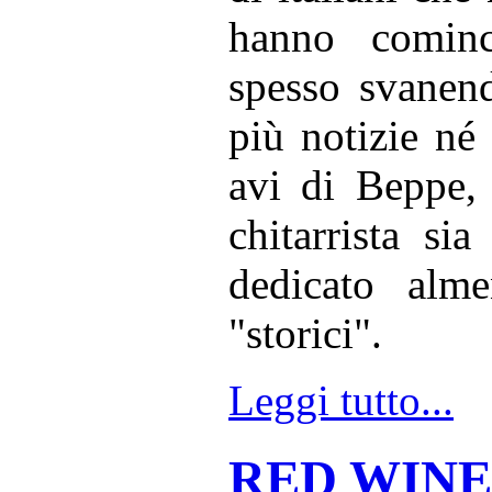
hanno cominci
spesso svanen
più notizie né
avi di Beppe,
chitarrista si
dedicato alm
"storici".
Leggi tutto...
RED WINE