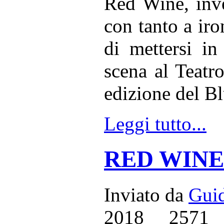
Red Wine, inve
con tanto a iro
di mettersi in
scena al Teatr
edizione del Bl
Leggi tutto...
RED WINE -
Inviato da
Guid
2018
2571