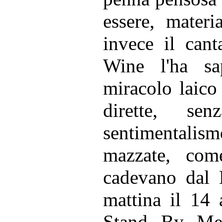
essere, materi
invece il can
Wine l'ha sa
miracolo laico
dirette, se
sentimentalism
mazzate, com
cadevano dal M
mattina il 14 
Stand By Me 