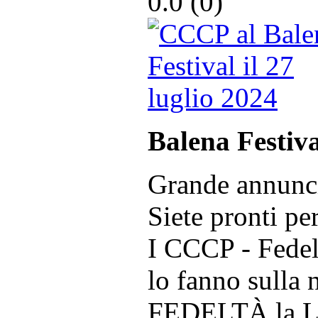
0.0 (
0
)
Balena Festiva
Grande annunc
Siete pronti pe
I CCCP - Fedel
lo fanno sulla 
FEDELTÀ la L