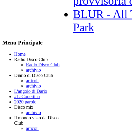
provvisoria e
BLUR - All 
Park
Menu Principale
Home
Radio Disco Club
Radio Disco Club
archivio
Diario di Disco Club
articoli
archivio
L'angolo di Dario
#LaCopertina
2020 parole
Disco mix
archivio
Il mondo visto da Disco
Club
articoli