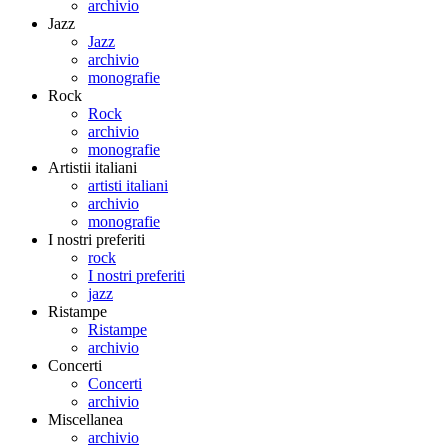
archivio
Jazz
Jazz
archivio
monografie
Rock
Rock
archivio
monografie
Artistii italiani
artisti italiani
archivio
monografie
I nostri preferiti
rock
I nostri preferiti
jazz
Ristampe
Ristampe
archivio
Concerti
Concerti
archivio
Miscellanea
archivio