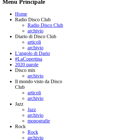
Menu Principale
Home
Radio Disco Club
Radio Disco Club
archivio
Diario di Disco Club
articoli
archivio
L'angolo di Dario
#LaCopertina
2020 parole
Disco mix
archivio
Il mondo visto da Disco
Club
articoli
archivio
Jazz
Jazz
archivio
monografie
Rock
Rock
archivio