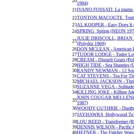
20
1994)
IVANO FOSSATI  La pianta 
21
TONTON MACOUTE  Tonto
22
23
AL KOOPER - Easy Does It 
SPRING  Spring (NEON 197
24
JULIE DRISCOLL, BRIAN A
25
(Polydor 1969)
26
DON MCLEAN - American Pie
27
TUDOR LODGE - Tudor Lodg
28
CREAM - Disraeli Gears (Pol
29
HIGH TIDE - Sea Shanties (L
30
RANDY NEWMAN - 12 Songs
31
CAT STEVENS - Tea For The 
32
MICHAEL JACKSON - Thrill
33
SUZANNE VEGA - Solitude 
34
KILLING JOKE - Killing Jok
JOHN COUGAR MELLENCAMP
35
1987)
36
WOODY GUTHRIE - Dustbow
JAYHAWKS  Hollywood Town
37
38
LOU REED - Transformer (
39
DENNIS WILSON - Pacific O
40
HEFNER - The Fidelity Wars