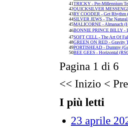
41
TRICKY - Pre-Millennium Ten
42
QUICKSILVER MESSENGER 
43
RY COODER - Get Rhythm (R
44
SILVER JEWS - The Natural 
45
MALICORNE - Almanach (H
BONNIE PRINCE BILLY - I 
46
47
SOFT CELL - The Art Of Fall
48
GREEN ON RED - Gravity Ta
49
PORTISHEAD - Dummy (Go!
50
BEE GEES - Horizontal (RS
Pagina 1 di 6
<<
Inizio
<
Pre
I più letti
23 aprile 20