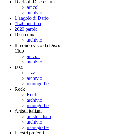
Diario di Disco Club
articoli
archivio
L'angolo di Dario
#LaCopertina
2020 parole
Disco mix
archivio
Il mondo visto da Disco
Club
articoli
archivio
Jazz
Jazz
archivio
monografie
Rock
Rock
archivio
monografie
Artistii italiani
artisti italiani
archivio
monografie
I nostri preferiti