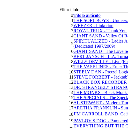
Filtro titolo
#
Titolo articolo
1
THE SOFT BOYS - Underwat
2
WEEZER - Pinkerton
3
ROYAL TRUX - Thank You
4
GIANT SAND - Valley Of R
SPIRITUALIZED - Ladies And
5
(Dedicated 1997/2009)
6
GIANT SAND - The Love So
7
BERT JANSCH - L.A. Turnar
8
WILLY DEVILLE - Live (Fn
9
THE VASELINES - Enter The 
10
STEELY DAN - Pretzel Logi
11
STEVE FORBERT - Jackrabbi
12
BLACK BOX RECORDER - En
13
DR. STRANGELY STRANGE - 
14
THE MONKS - Black Monk Ti
15
THE SPECIALS - The Special
16
AL STEWART - Modern Time
17
ARETHA FRANKLIN - Sunday
JIM CARROLL BAND  Catho
18
19
PAVLOV'S DOG - Pampered 
EVERYTHING BUT THE GIRL 