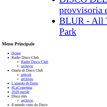
provvisoria e
BLUR - All 
Park
Menu Principale
Home
Radio Disco Club
Radio Disco Club
archivio
Diario di Disco Club
articoli
archivio
L'angolo di Dario
#LaCopertina
2020 parole
Disco mix
archivio
Il mondo visto da Disco