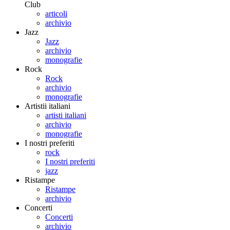
Club
articoli
archivio
Jazz
Jazz
archivio
monografie
Rock
Rock
archivio
monografie
Artistii italiani
artisti italiani
archivio
monografie
I nostri preferiti
rock
I nostri preferiti
jazz
Ristampe
Ristampe
archivio
Concerti
Concerti
archivio