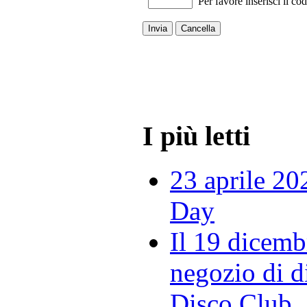
Per favore inserisci il cod
Invia
Cancella
I più letti
23 aprile 20
Day
Il 19 dicemb
negozio di di
Disco Club.