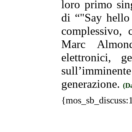
loro primo sin
di “"Say hello
complessivo, c
Marc Almond
elettronici, 
sull’imm
generazione.
(D
{mos_sb_discuss: