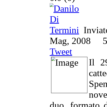
Inviat
Mag, 2008
Tweet
Il 2
catt
Spen
nove
duo, formato 