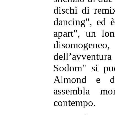
dischi di remix
dancing", ed è
apart", un lo
disomogeneo, 
dell’avventu
Sodom" si può
Almond e de
assembla mo
contempo.