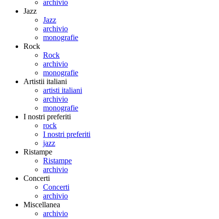
archivio
Jazz
Jazz
archivio
monografie
Rock
Rock
archivio
monografie
Artistii italiani
artisti italiani
archivio
monografie
I nostri preferiti
rock
I nostri preferiti
jazz
Ristampe
Ristampe
archivio
Concerti
Concerti
archivio
Miscellanea
archivio