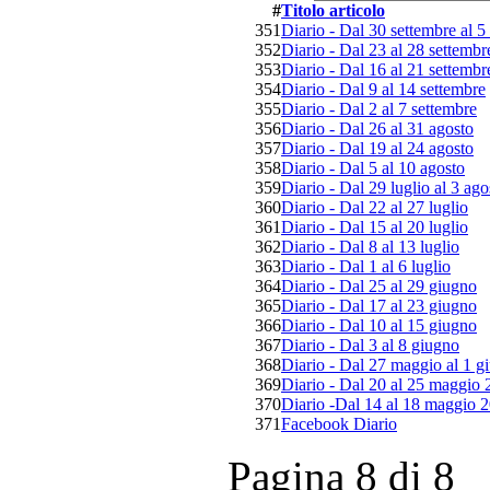
#
Titolo articolo
351
Diario - Dal 30 settembre al 5
352
Diario - Dal 23 al 28 settembr
353
Diario - Dal 16 al 21 settembr
354
Diario - Dal 9 al 14 settembre
355
Diario - Dal 2 al 7 settembre
356
Diario - Dal 26 al 31 agosto
357
Diario - Dal 19 al 24 agosto
358
Diario - Dal 5 al 10 agosto
359
Diario - Dal 29 luglio al 3 ago
360
Diario - Dal 22 al 27 luglio
361
Diario - Dal 15 al 20 luglio
362
Diario - Dal 8 al 13 luglio
363
Diario - Dal 1 al 6 luglio
364
Diario - Dal 25 al 29 giugno
365
Diario - Dal 17 al 23 giugno
366
Diario - Dal 10 al 15 giugno
367
Diario - Dal 3 al 8 giugno
368
Diario - Dal 27 maggio al 1 g
369
Diario - Dal 20 al 25 maggio
370
Diario -Dal 14 al 18 maggio 
371
Facebook Diario
Pagina 8 di 8