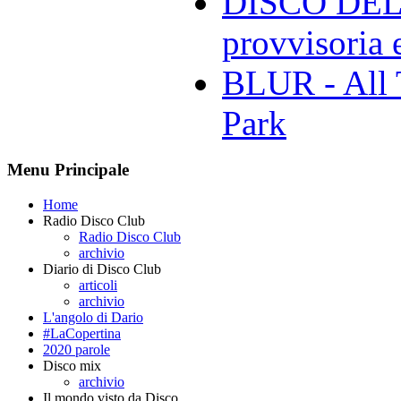
DISCO DELL
provvisoria e
BLUR - All 
Park
Menu Principale
Home
Radio Disco Club
Radio Disco Club
archivio
Diario di Disco Club
articoli
archivio
L'angolo di Dario
#LaCopertina
2020 parole
Disco mix
archivio
Il mondo visto da Disco