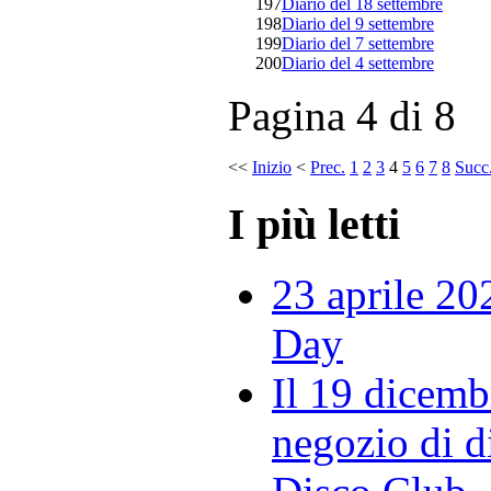
197
Diario del 18 settembre
198
Diario del 9 settembre
199
Diario del 7 settembre
200
Diario del 4 settembre
Pagina 4 di 8
<<
Inizio
<
Prec.
1
2
3
4
5
6
7
8
Succ
I più letti
23 aprile 20
Day
Il 19 dicemb
negozio di di