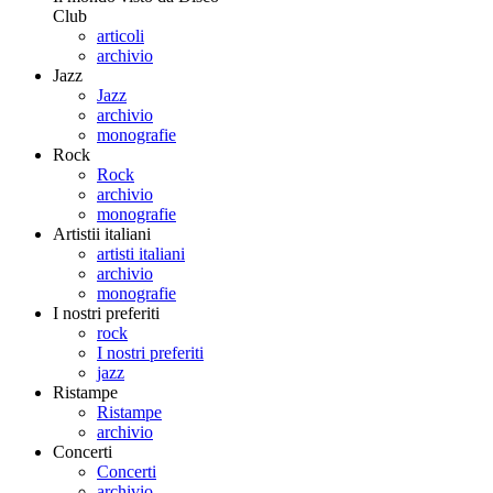
Club
articoli
archivio
Jazz
Jazz
archivio
monografie
Rock
Rock
archivio
monografie
Artistii italiani
artisti italiani
archivio
monografie
I nostri preferiti
rock
I nostri preferiti
jazz
Ristampe
Ristampe
archivio
Concerti
Concerti
archivio