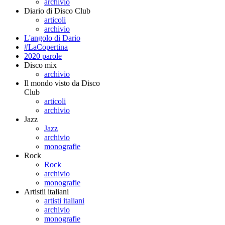
archivio
Diario di Disco Club
articoli
archivio
L'angolo di Dario
#LaCopertina
2020 parole
Disco mix
archivio
Il mondo visto da Disco
Club
articoli
archivio
Jazz
Jazz
archivio
monografie
Rock
Rock
archivio
monografie
Artistii italiani
artisti italiani
archivio
monografie