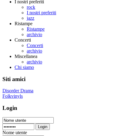
I nostri preferiti
rock
I nostri preferiti
jazz
Ristampe
Ristampe
archivio
Concerti
Concerti
archivio
Miscellanea
archivio
Chi siamo
Siti amici
Disorder Drama
Folkvinyls
Login
Login
Nome utente