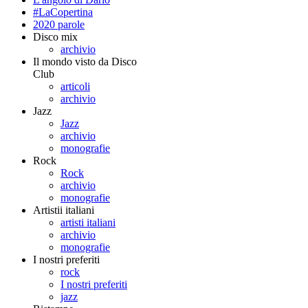
#LaCopertina
2020 parole
Disco mix
archivio
Il mondo visto da Disco
Club
articoli
archivio
Jazz
Jazz
archivio
monografie
Rock
Rock
archivio
monografie
Artistii italiani
artisti italiani
archivio
monografie
I nostri preferiti
rock
I nostri preferiti
jazz