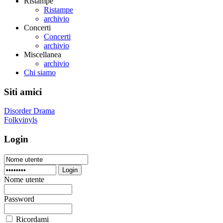
Ristampe
Ristampe
archivio
Concerti
Concerti
archivio
Miscellanea
archivio
Chi siamo
Siti amici
Disorder Drama
Folkvinyls
Login
Login
Nome utente
Password
Ricordami