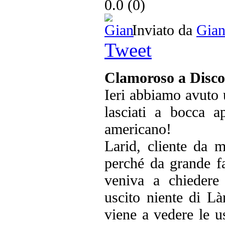
0.0
(
0
)
Inviato da
Gia
Tweet
Clamoroso a Disco
Ieri abbiamo avuto 
lasciati a bocca 
americano!
Larid, cliente da m
perché da grande 
veniva a chiedere
uscito niente di Là
viene a vedere le u