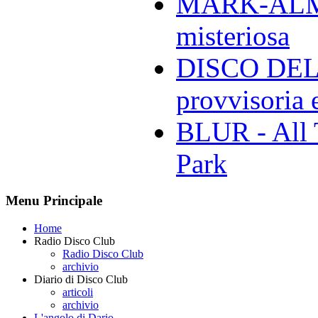
MARK-ALMON
misteriosa
DISCO DELL
provvisoria e
BLUR - All 
Park
Menu Principale
Home
Radio Disco Club
Radio Disco Club
archivio
Diario di Disco Club
articoli
archivio
L'angolo di Dario