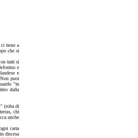
ci tiene a
ppo che si
n tutti si
elefonino e
olandese e
. Non puoi
guardo "in
tiro dalla
" (roba di
reras, chi
occa anche
ogni carta
in discesa