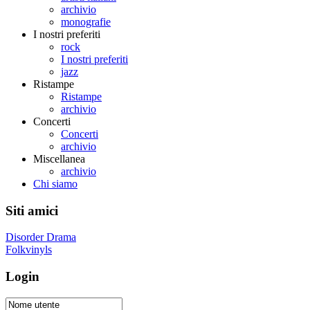
archivio
monografie
I nostri preferiti
rock
I nostri preferiti
jazz
Ristampe
Ristampe
archivio
Concerti
Concerti
archivio
Miscellanea
archivio
Chi siamo
Siti amici
Disorder Drama
Folkvinyls
Login