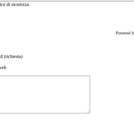
ice di sicurezza.
Powered 
l (richiesta)
web