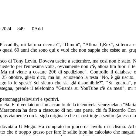
e, 2024
849
0
Add
ccadilly, mi fai una ricerca?", "Dimmi", "Allora T,Rex", si ferma e 
o quasi 60 anni che sono qui e vuoi che non sappia che esiste un gru
sco di Tony Levin. Doveva uscire a settembre, ma così non è stato. No
iederlo per l'ennesima volta, ovviamente non c'è, allora tira fuori il t
 "Ma mi viene a costare 20€ di spedizione". Controllo il database 
l 25 ottobre, glielo dico, ma lui, scuotendo la testa "No, è già uscito
o io le spese? Sei sicuro che sia già disponibile?", "Sì, guarda", 
segna, prende il telefonino "Guarda su YouTube c'è da mesi", mi ri
personaggi televisivi e sportivi.
toneta. E' diventato un fan accanito della telenovela venezuelana "Marta
 Maratoneta ha dato a ciascuno di noi una parte, chi fa Riccardo Cont
, ovviamente con la sigla originale che ci costringe a sentire (adesso t
 è dovuta a U Megu. Ha comprato un gioco da tavolo di ciclismo. Ad 
to che è troppo grasso per fare le salite (non ha calcolato che magari 