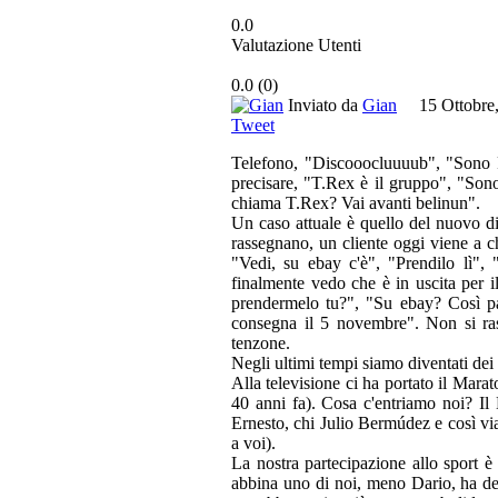
0.0
Valutazione Utenti
0.0
(
0
)
Inviato da
Gian
15 Ottobr
Tweet
Telefono, "Discooocluuuub", "Sono Pi
precisare, "T.Rex è il gruppo", "Son
chiama T.Rex? Vai avanti belinun".
Un caso attuale è quello del nuovo di
rassegnano, un cliente oggi viene a ch
"Vedi, su ebay c'è", "Prendilo lì",
finalmente vedo che è in uscita per i
prendermelo tu?", "Su ebay? Così pag
consegna il 5 novembre". Non si ras
tenzone.
Negli ultimi tempi siamo diventati dei 
Alla televisione ci ha portato il Mara
40 anni fa). Cosa c'entriamo noi? Il
Ernesto, chi Julio Bermúdez e così via
a voi).
La nostra partecipazione allo sport
abbina uno di noi, meno Dario, ha det