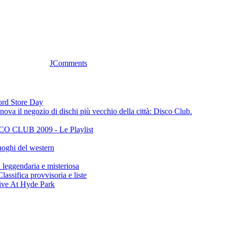
JComments
cord Store Day
ova il negozio di dischi più vecchio della città: Disco Club.
CLUB 2009 - Le Playlist
oghi del western
gendaria e misteriosa
ifica provvisoria e liste
ive At Hyde Park