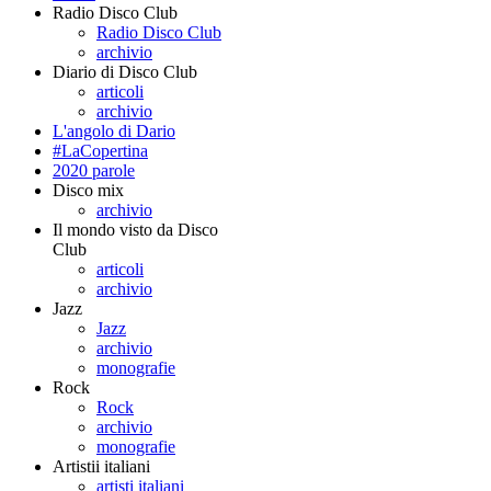
Radio Disco Club
Radio Disco Club
archivio
Diario di Disco Club
articoli
archivio
L'angolo di Dario
#LaCopertina
2020 parole
Disco mix
archivio
Il mondo visto da Disco
Club
articoli
archivio
Jazz
Jazz
archivio
monografie
Rock
Rock
archivio
monografie
Artistii italiani
artisti italiani