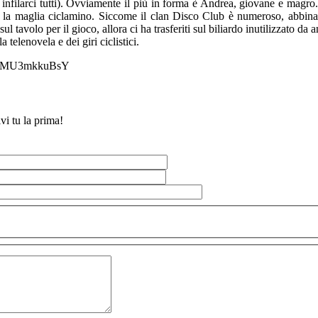
nfilarci tutti). Ovviamente il più in forma è Andrea, giovane e magro. 
 la maglia ciclamino. Siccome il clan Disco Club è numeroso, abbina
ul tavolo per il gioco, allora ci ha trasferiti sul biliardo inutilizzato da a
 telenovela e dei giri ciclistici.
v=LMU3mkkuBsY
vi tu la prima!