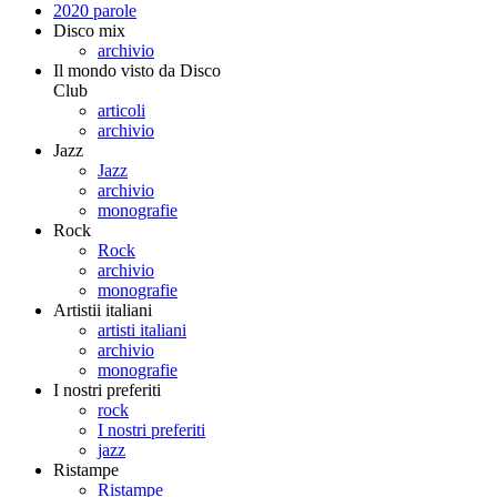
2020 parole
Disco mix
archivio
Il mondo visto da Disco
Club
articoli
archivio
Jazz
Jazz
archivio
monografie
Rock
Rock
archivio
monografie
Artistii italiani
artisti italiani
archivio
monografie
I nostri preferiti
rock
I nostri preferiti
jazz
Ristampe
Ristampe