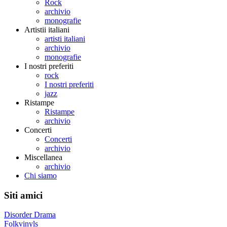
Rock
archivio
monografie
Artistii italiani
artisti italiani
archivio
monografie
I nostri preferiti
rock
I nostri preferiti
jazz
Ristampe
Ristampe
archivio
Concerti
Concerti
archivio
Miscellanea
archivio
Chi siamo
Siti amici
Disorder Drama
Folkvinyls