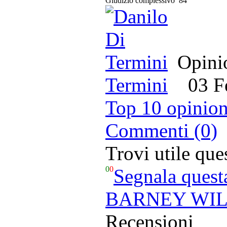
Giudizio complessivo
84
Opinio
Termini
03 Feb
Top 10 opinion
Commenti (0)
Trovi utile qu
0
0
Segnala quest
BARNEY WILEN
Recensioni