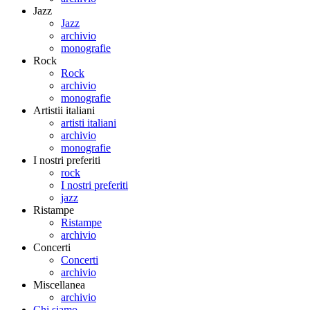
Jazz
Jazz
archivio
monografie
Rock
Rock
archivio
monografie
Artistii italiani
artisti italiani
archivio
monografie
I nostri preferiti
rock
I nostri preferiti
jazz
Ristampe
Ristampe
archivio
Concerti
Concerti
archivio
Miscellanea
archivio
Chi siamo