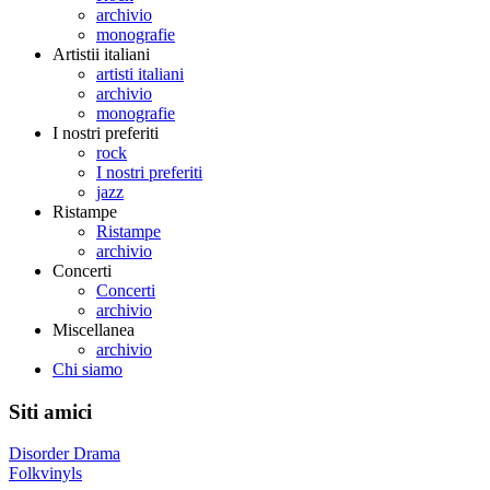
archivio
monografie
Artistii italiani
artisti italiani
archivio
monografie
I nostri preferiti
rock
I nostri preferiti
jazz
Ristampe
Ristampe
archivio
Concerti
Concerti
archivio
Miscellanea
archivio
Chi siamo
Siti amici
Disorder Drama
Folkvinyls