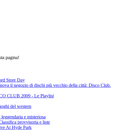
sta pagina!
cord Store Day
ova il negozio di dischi più vecchio della città: Disco Club.
CLUB 2009 - Le Playlist
oghi del western
gendaria e misteriosa
ifica provvisoria e liste
ive At Hyde Park