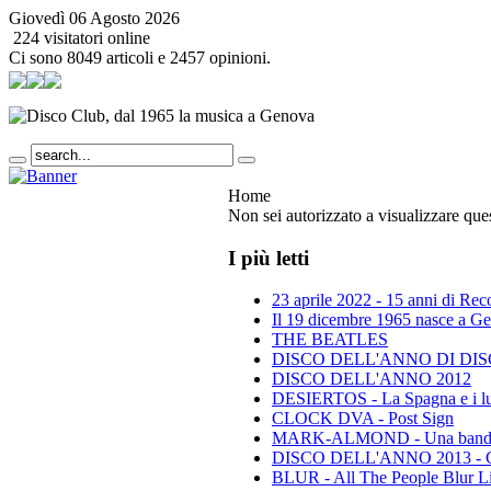
Giovedì 06 Agosto 2026
224 visitatori online
Ci sono 8049 articoli e 2457 opinioni.
Home
Non sei autorizzato a visualizzare que
I più letti
23 aprile 2022 - 15 anni di Re
Il 19 dicembre 1965 nasce a Gen
THE BEATLES
DISCO DELL'ANNO DI DISCO 
DISCO DELL'ANNO 2012
DESIERTOS - La Spagna e i lu
CLOCK DVA - Post Sign
MARK-ALMOND - Una band leg
DISCO DELL'ANNO 2013 - Class
BLUR - All The People Blur L