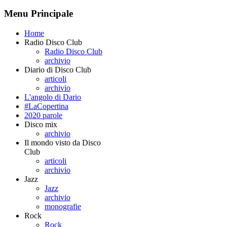
Menu Principale
Home
Radio Disco Club
Radio Disco Club
archivio
Diario di Disco Club
articoli
archivio
L'angolo di Dario
#LaCopertina
2020 parole
Disco mix
archivio
Il mondo visto da Disco
Club
articoli
archivio
Jazz
Jazz
archivio
monografie
Rock
Rock