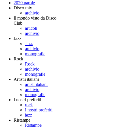
2020 parole
Disco mix
archivio
Il mondo visto da Disco
Club
articoli
archivio
Jazz
Jazz
archivio
monografie
Rock
Rock
archivio
monografie
Artistii italiani
artisti italiani
archivio
monografie
I nostri preferiti
rock
I nostri preferiti
jazz
Ristampe
Ristampe