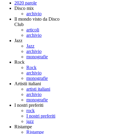
2020 parole
Disco mix
archivio
Il mondo visto da Disco
Club
articoli
archivio
Jazz
Jazz
archivio
monografie
Rock
Rock
archivio
monografie
Artistii italiani
artisti italiani
archivio
monografie
I nostri preferiti
rock
I nostri preferiti
jazz
Ristampe
Ristampe