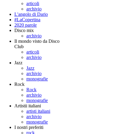
articoli
archivio
L'angolo di Dario
#LaCopertina
2020 parole
Disco mix
archivio
Il mondo visto da Disco
Club
articoli
archivio
Jazz
Jazz
archivio
monografie
Rock
Rock
archivio
monografie
Artistii italiani
artisti italiani
archivio
monografie
I nostri preferiti
rock