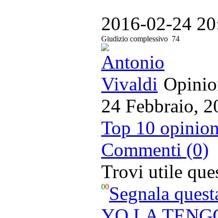
2016-02-24 20
Giudizio complessivo
74
Opinion
24 Febbraio, 2
Top 10 opinion
Commenti (0)
Trovi utile qu
0
0
Segnala quest
YO LA TENGO –