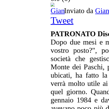
Inviato da
Gia
Tweet
PATRONATO Disc
Dopo due mesi e me
vostro posto?", p
società che gestis
Monte dei Paschi, p
ubicati, ha fatto l
verrà molto utile ai
quel giorno. Quand
gennaio 1984 e dav
avevano poco più di