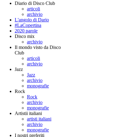
Diario di Disco Club
articoli
archivio
L'angolo di Dario
#LaCopertina
2020 parole
Disco mix
archivio
Il mondo visto da Disco
Club
articoli
archivio
Jazz
Jazz
archivio
monografie
Rock
Rock
archivio
monografie
Artistii italiani
artisti italiani
archivio
monografie
I nostri preferiti