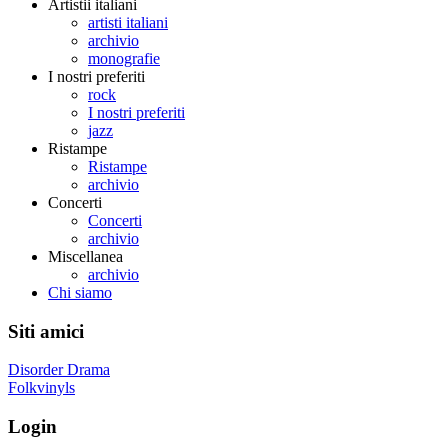
Artistii italiani
artisti italiani
archivio
monografie
I nostri preferiti
rock
I nostri preferiti
jazz
Ristampe
Ristampe
archivio
Concerti
Concerti
archivio
Miscellanea
archivio
Chi siamo
Siti amici
Disorder Drama
Folkvinyls
Login