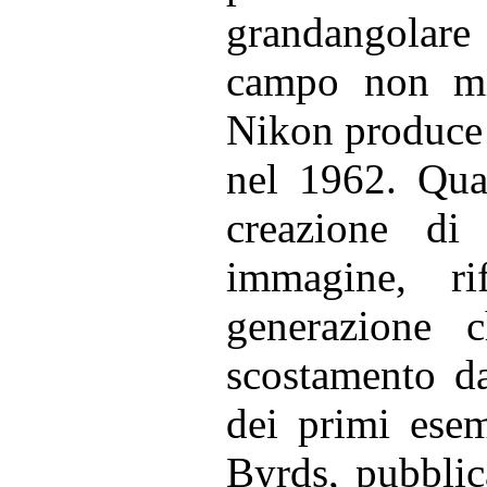
grandangolar
campo non min
Nikon produce i
nel 1962. Quas
creazione di
immagine, ri
generazione 
scostamento d
dei primi ese
Byrds, pubblic