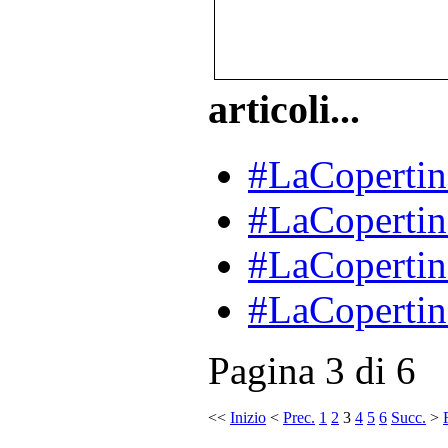
articoli...
#LaCopertin
#LaCopertin
#LaCopertin
#LaCopertin
Pagina 3 di 6
<<
Inizio
<
Prec.
1
2
3
4
5
6
Succ.
>