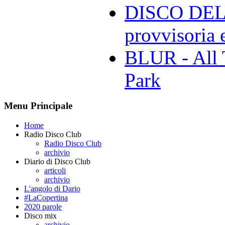
DISCO DELL
provvisoria e
BLUR - All 
Park
Menu Principale
Home
Radio Disco Club
Radio Disco Club
archivio
Diario di Disco Club
articoli
archivio
L'angolo di Dario
#LaCopertina
2020 parole
Disco mix
archivio