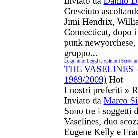
Inviato da
Danilo D
Cresciuto ascoltand
Jimi Hendrix, Will
Connecticut, dopo i 
punk newyorchese, i
gruppo...
Leggi tutto
Leggi le opinioni
Scrivi u
THE VASELINES - E
1989/2009)
Hot
I nostri preferiti » 
Inviato da
Marco Si
Sono tre i soggetti d
Vaselines, duo scoz
Eugene Kelly e Fra