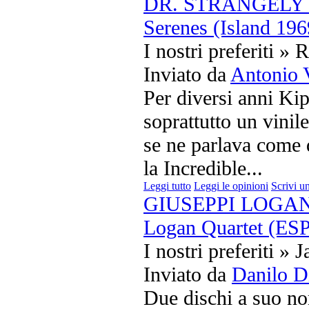
DR. STRANGELY S
Serenes (Island 196
I nostri preferiti » 
Inviato da
Antonio 
Per diversi anni Ki
soprattutto un vinil
se ne parlava come 
la Incredible...
Leggi tutto
Leggi le opinioni
Scrivi u
GIUSEPPI LOGAN 
Logan Quartet (ESP
I nostri preferiti » J
Inviato da
Danilo D
Due dischi a suo no