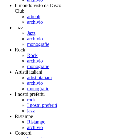
Il mondo visto da Disco
Club
articoli
archivio
Jazz
Jazz
archivio
monografie
Rock
Rock
archivio
monografie
Artistii italiani
artisti italiani
archivio
monografie
I nostri preferiti
rock
I nostri preferiti
jazz
Ristampe
Ristampe
archivio
Concerti