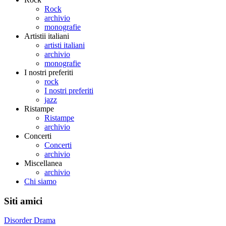
Rock
archivio
monografie
Artistii italiani
artisti italiani
archivio
monografie
I nostri preferiti
rock
I nostri preferiti
jazz
Ristampe
Ristampe
archivio
Concerti
Concerti
archivio
Miscellanea
archivio
Chi siamo
Siti amici
Disorder Drama