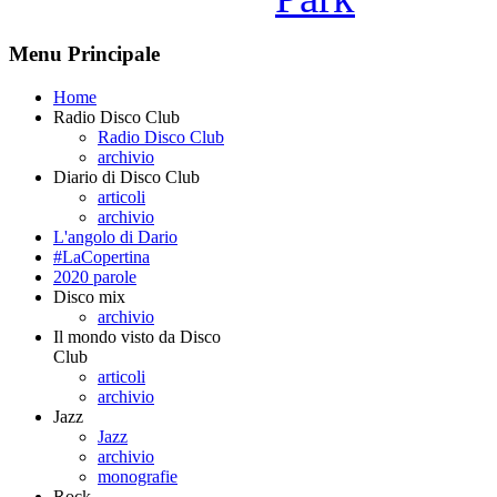
Menu Principale
Home
Radio Disco Club
Radio Disco Club
archivio
Diario di Disco Club
articoli
archivio
L'angolo di Dario
#LaCopertina
2020 parole
Disco mix
archivio
Il mondo visto da Disco
Club
articoli
archivio
Jazz
Jazz
archivio
monografie
Rock