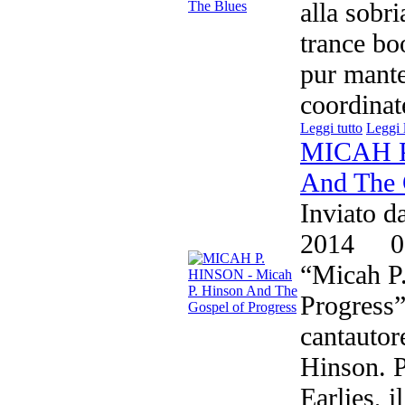
alla sobri
trance bo
pur mante
coordinat
Leggi tutto
Leggi 
MICAH P
And The 
Inviato d
2014
0
“Micah P.
Progress”
cantautor
Hinson. P
Earlies, i