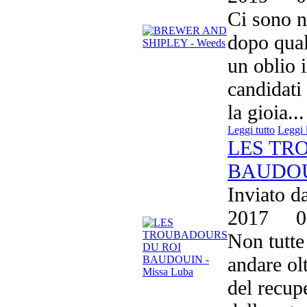
Ci sono n
dopo qual
un oblio 
candidati 
la gioia...
Leggi tutto
Leggi 
LES TR
BAUDOUI
Inviato d
2017
0
Non tutte
andare olt
del recup