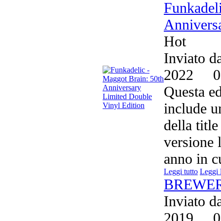
Funkadeli
Anniversa
Hot
Inviato d
2022
0
Questa ed
include u
della titl
versione 
anno in cu
Leggi tutto
Leggi 
BREWER
Inviato d
2019
0