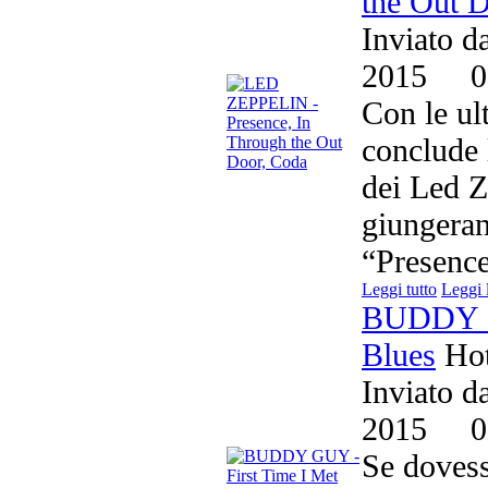
the Out 
Inviato d
2015
0
Con le ult
conclude l
dei Led Z
giungeran
“Presence
Leggi tutto
Leggi 
BUDDY GU
Blues
Ho
Inviato d
2015
0
Se dovess