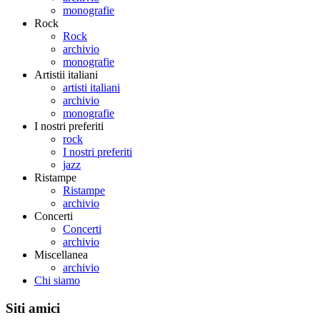
monografie
Rock
Rock
archivio
monografie
Artistii italiani
artisti italiani
archivio
monografie
I nostri preferiti
rock
I nostri preferiti
jazz
Ristampe
Ristampe
archivio
Concerti
Concerti
archivio
Miscellanea
archivio
Chi siamo
Siti amici