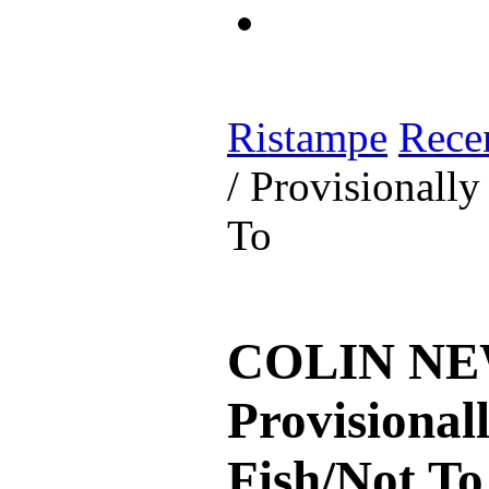
Ristampe
Rece
/ Provisionally
To
COLIN NEW
Provisional
Fish/Not To