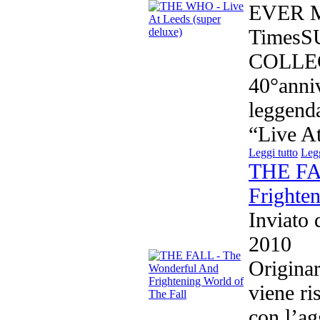
EVER M
Times
COLLEC
40°anniv
leggend
“Live At
Leggi tutto
Legg
THE FA
Frighten
Inviato
2010
Origina
viene ri
con l’ag