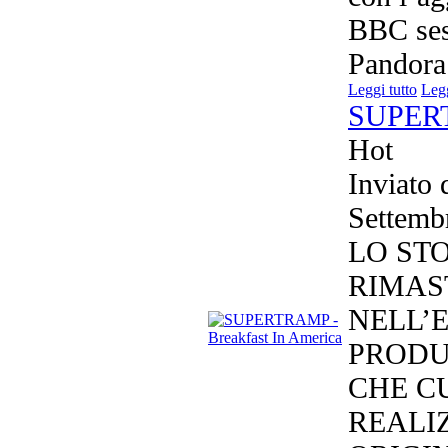
BBC sess
Pandora 
Leggi tutto
Legg
SUPERT
Hot
Inviato
Settem
LO ST
RIMAS
NELL’E
PRODU
CHE C
REALI