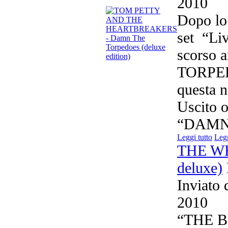
2010
Dopo lo 
set “Li
scorso
TORPEDO
questa 
Uscito o
“DAMN 
Leggi tutto
Legg
THE WHO
deluxe)
Inviato
2010
“THE 