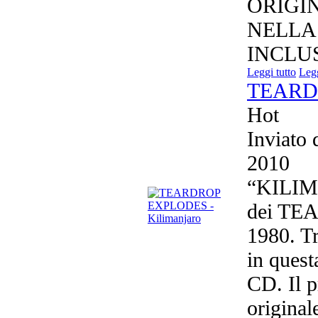
ORIGI
NELLA
INCLUS
Leggi tutto
Legg
TEARDR
Hot
Inviato
2010
“KILIM
dei TE
1980. Tr
in ques
CD. Il 
originale