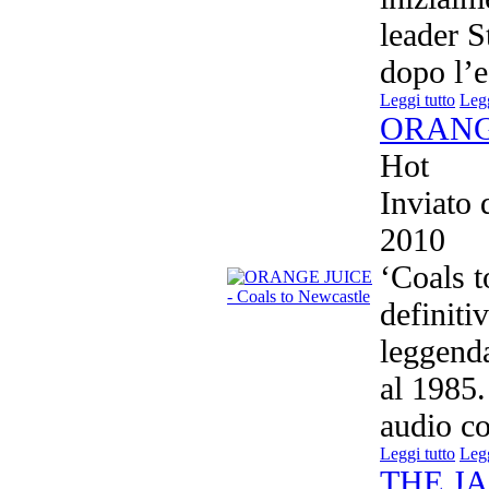
leader 
dopo l’e
Leggi tutto
Legg
ORANGE
Hot
Inviato
2010
‘Coals t
definiti
leggenda
al 1985.
audio co
Leggi tutto
Legg
THE JA