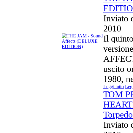
EDITIO
Inviato
2010
Il quint
version
AFFECTS
uscito o
1980, n
Leggi tutto
Legg
TOM P
HEART
Torpedoe
Inviato