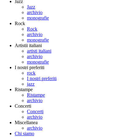
Jazz
Jazz
archivio
monografie
Rock
Rock
archivio
monografie
Artistii italiani
artisti italiani
archivio
monografie
I nostri preferiti
rock
I nostri preferiti
jazz
Ristampe
Ristampe
archivio
Concerti
Concerti
archivio
Miscellanea
archivio
Chi siamo