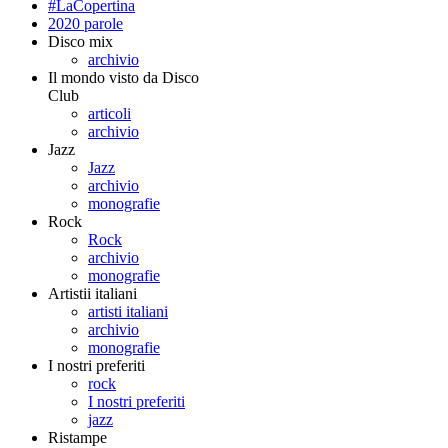
#LaCopertina
2020 parole
Disco mix
archivio
Il mondo visto da Disco
Club
articoli
archivio
Jazz
Jazz
archivio
monografie
Rock
Rock
archivio
monografie
Artistii italiani
artisti italiani
archivio
monografie
I nostri preferiti
rock
I nostri preferiti
jazz
Ristampe