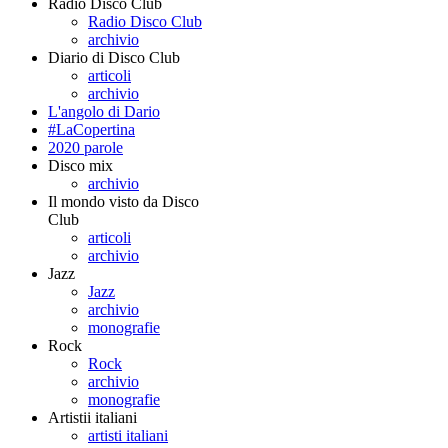
Radio Disco Club
Radio Disco Club
archivio
Diario di Disco Club
articoli
archivio
L'angolo di Dario
#LaCopertina
2020 parole
Disco mix
archivio
Il mondo visto da Disco
Club
articoli
archivio
Jazz
Jazz
archivio
monografie
Rock
Rock
archivio
monografie
Artistii italiani
artisti italiani