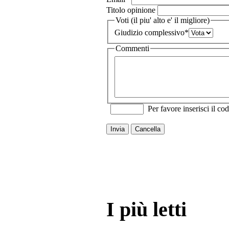
Titolo opinione
Voti (il piu' alto e' il migliore)
Giudizio complessivo
*
Commenti
Per favore inserisci il cod
Invia
Cancella
I più letti