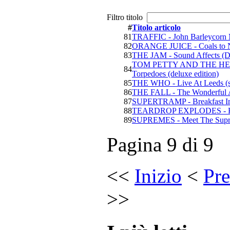
Filtro titolo
#
Titolo articolo
81
TRAFFIC - John Barleycorn M
82
ORANGE JUICE - Coals to N
83
THE JAM - Sound Affects
TOM PETTY AND THE HE
84
Torpedoes (deluxe edition)
85
THE WHO - Live At Leeds (s
86
THE FALL - The Wonderful An
87
SUPERTRAMP - Breakfast In
88
TEARDROP EXPLODES - Ki
89
SUPREMES - Meet The Sup
Pagina 9 di 9
<<
Inizio
<
Pre
>>