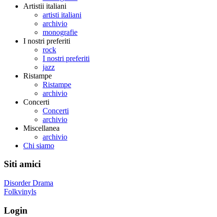
Artistii italiani
artisti italiani
archivio
monografie
I nostri preferiti
rock
I nostri preferiti
jazz
Ristampe
Ristampe
archivio
Concerti
Concerti
archivio
Miscellanea
archivio
Chi siamo
Siti amici
Disorder Drama
Folkvinyls
Login