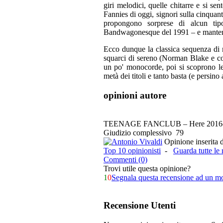
giri melodici, quelle chitarre e si sen
Fannies di oggi, signori sulla cinqua
propongono sorprese di alcun tipo
Bandwagonesque del 1991 – e mantengono 
Ecco dunque la classica sequenza di me
squarci di sereno (Norman Blake e com
un po' monocorde, poi si scoprono le 
metà dei titoli e tanto basta (e persino
opinioni autore
TEENAGE FANCLUB – Here
2016
Giudizio complessivo
79
Opinione inserita 
Top 10 opinionisti
-
Guarda tutte le
Commenti (0)
Trovi utile questa opinione?
1
0
Segnala questa recensione ad un m
Recensione Utenti