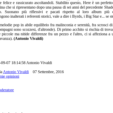
te felice e rassicurato ascoltandoli. Stabilito questo, Here è un perfett
ntina che si ripresentano dopo una pausa di sei anni del precedente Sha
. Suonano più riflessivi e pacati rispetto al loro album più c
inalterati i referenti storici, vale a dire i Byrds, i Big Star e... se st
lodie pop in abile equilibrio fra malinconia e serenità, fra scrosci di
pagni sono scozzesi, d'altronde). Di primo acchito si rischia di trova
piccole ma nitide differenze fra un pezzo e l'altro, ci si affeziona a
 avanza).
(Antonio Vivaldi)
-09-07 18:14:58
Antonio Vivaldi
da
Antonio Vivaldi
07 Settembre, 2016
 mie opinioni
oderatore