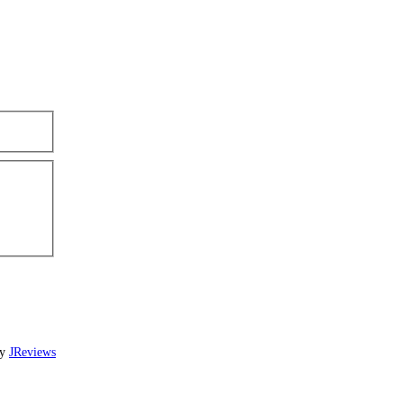
by
JReviews