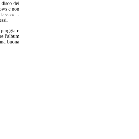
o disco dei
dows e non
lassico -
essi.
 pioggia e
re l'album
 una buona