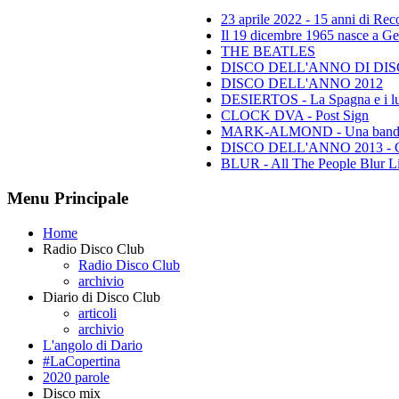
23 aprile 2022 - 15 anni di Re
Il 19 dicembre 1965 nasce a Gen
THE BEATLES
DISCO DELL'ANNO DI DISCO 
DISCO DELL'ANNO 2012
DESIERTOS - La Spagna e i lu
CLOCK DVA - Post Sign
MARK-ALMOND - Una band leg
DISCO DELL'ANNO 2013 - Class
BLUR - All The People Blur L
Menu Principale
Home
Radio Disco Club
Radio Disco Club
archivio
Diario di Disco Club
articoli
archivio
L'angolo di Dario
#LaCopertina
2020 parole
Disco mix