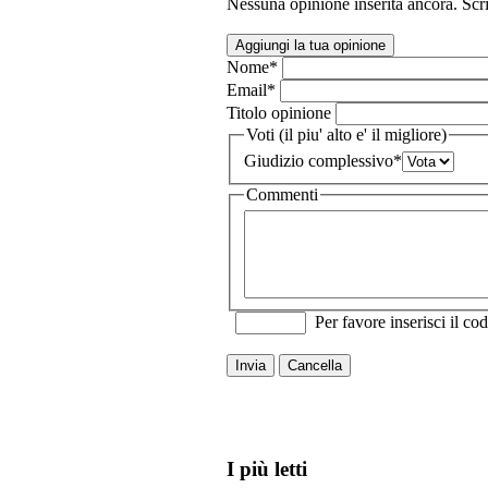
Nessuna opinione inserita ancora. Scri
Aggiungi la tua opinione
Nome
*
Email
*
Titolo opinione
Voti (il piu' alto e' il migliore)
Giudizio complessivo
*
Commenti
Per favore inserisci il cod
Invia
Cancella
I più letti