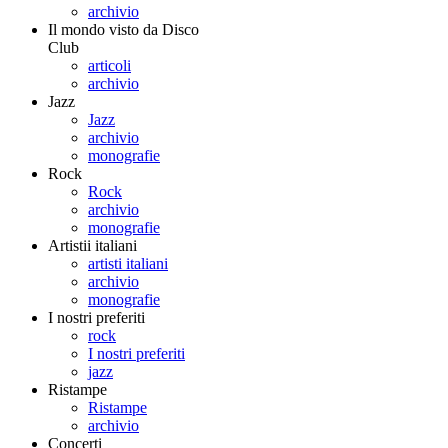
archivio
Il mondo visto da Disco
Club
articoli
archivio
Jazz
Jazz
archivio
monografie
Rock
Rock
archivio
monografie
Artistii italiani
artisti italiani
archivio
monografie
I nostri preferiti
rock
I nostri preferiti
jazz
Ristampe
Ristampe
archivio
Concerti