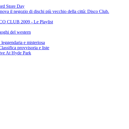
cord Store Day
ova il negozio di dischi più vecchio della città: Disco Club.
CLUB 2009 - Le Playlist
oghi del western
gendaria e misteriosa
ifica provvisoria e liste
ive At Hyde Park