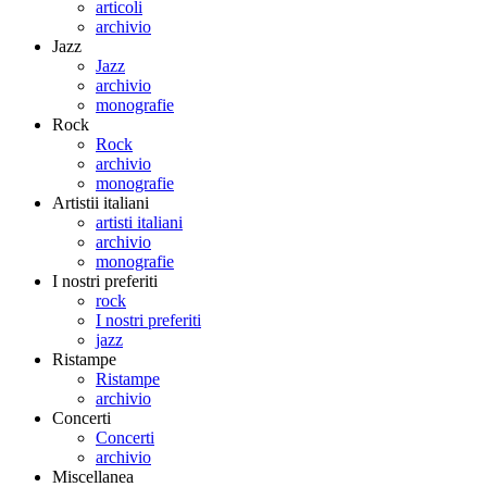
articoli
archivio
Jazz
Jazz
archivio
monografie
Rock
Rock
archivio
monografie
Artistii italiani
artisti italiani
archivio
monografie
I nostri preferiti
rock
I nostri preferiti
jazz
Ristampe
Ristampe
archivio
Concerti
Concerti
archivio
Miscellanea