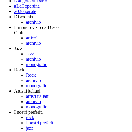
L'angolo di Dario
#LaCopertina
2020 parole
Disco mix
archivio
Il mondo visto da Disco
Club
articoli
archivio
Jazz
Jazz
archivio
monografie
Rock
Rock
archivio
monografie
Artistii italiani
artisti italiani
archivio
monografie
I nostri preferiti
rock
I nostri preferiti
jazz