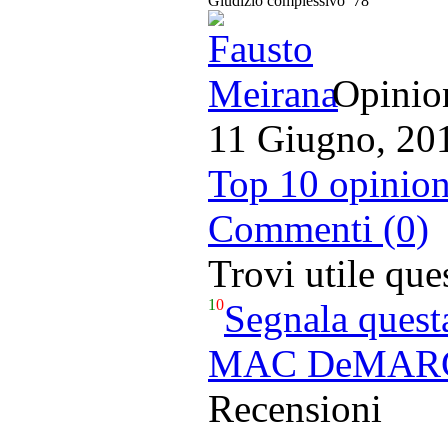
Giudizio complessivo
78
Opinion
11 Giugno, 20
Top 10 opinion
Commenti (0)
Trovi utile qu
1
0
Segnala quest
MAC DeMARCO
Recensioni