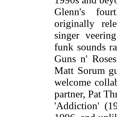
Glenn's four
originally re
singer veerin
funk sounds ra
Guns n' Roses
Matt Sorum gue
welcome collab
partner, Pat Thr
'Addiction' (1