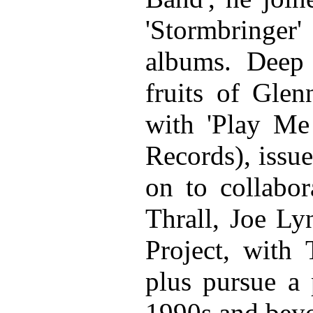
'Stormbringe
albums. Deep 
fruits of Glen
with 'Play Me 
Records), issu
on to collabor
Thrall, Joe Ly
Project, with
plus pursue a 
1990s and bey