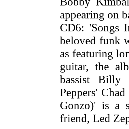
Bobby Kimball
appearing on b
CD6: 'Songs I
beloved funk w
as featuring lo
guitar, the a
bassist Bill
Peppers' Chad 
Gonzo)' is a 
friend, Led Z