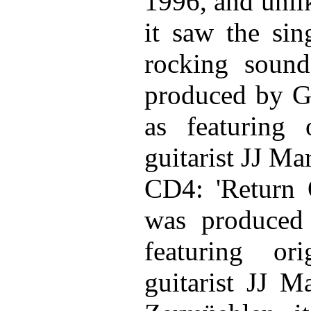
1996, and unlik
it saw the sin
rocking sound
produced by Gl
as featuring 
guitarist JJ Ma
CD4: 'Return 
was produced
featuring or
guitarist JJ 