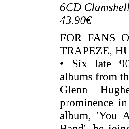
6CD Clamshell B
43.90€
FOR FANS O
TRAPEZE, H
• Six late 90
albums from th
Glenn Hughe
prominence in 
album, 'You A
Band', he join