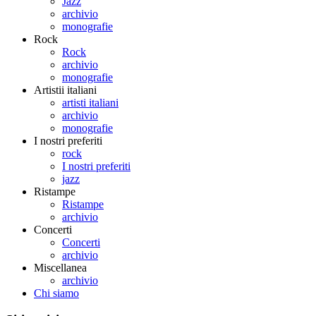
Jazz
archivio
monografie
Rock
Rock
archivio
monografie
Artistii italiani
artisti italiani
archivio
monografie
I nostri preferiti
rock
I nostri preferiti
jazz
Ristampe
Ristampe
archivio
Concerti
Concerti
archivio
Miscellanea
archivio
Chi siamo