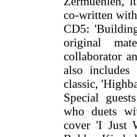
Zermüehlen, it
co-written wit
CD5: 'Buildin
original mat
collaborator a
also includes
classic, 'Highba
Special guests
who duets wi
cover 'I Just 