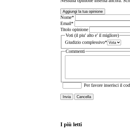
Nessuna opinione inserita ancora. Scri
Aggiungi la tua opinione
Nome
*
Email
*
Titolo opinione
Voti (il piu' alto e' il migliore)
Giudizio complessivo
*
Commenti
Per favore inserisci il cod
Invia
Cancella
I più letti