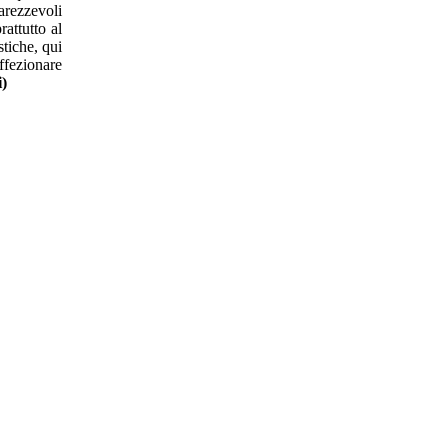
carezzevoli
attutto al
stiche, qui
affezionare
i)