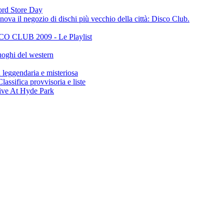
cord Store Day
ova il negozio di dischi più vecchio della città: Disco Club.
CLUB 2009 - Le Playlist
oghi del western
gendaria e misteriosa
ifica provvisoria e liste
ive At Hyde Park