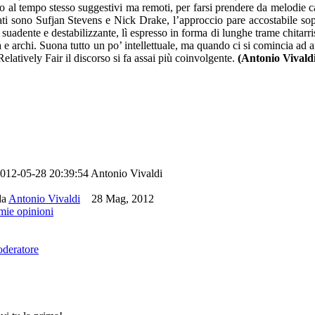
ono al tempo stesso suggestivi ma remoti, per farsi prendere da melodie 
ati sono Sufjan Stevens e Nick Drake, l’approccio pare accostabile sopr
suadente e destabilizzante, lì espresso in forma di lunghe trame chitarri
 e archi. Suona tutto un po’ intellettuale, ma quando ci si comincia ad 
tively Fair il discorso si fa assai più coinvolgente.
(Antonio Vivald
012-05-28 20:39:54
Antonio Vivaldi
da
Antonio Vivaldi
28 Mag, 2012
 mie opinioni
oderatore