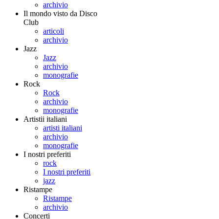
archivio
Il mondo visto da Disco
Club
articoli
archivio
Jazz
Jazz
archivio
monografie
Rock
Rock
archivio
monografie
Artistii italiani
artisti italiani
archivio
monografie
I nostri preferiti
rock
I nostri preferiti
jazz
Ristampe
Ristampe
archivio
Concerti