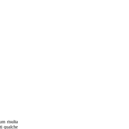
um risulta
tti qualche