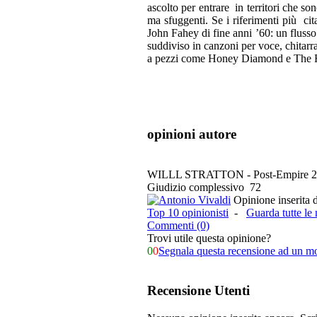
ascolto per entrare in territori che s
ma sfuggenti. Se i riferimenti più cit
John Fahey di fine anni ’60: un flusso 
suddiviso in canzoni per voce, chitarra
a pezzi come Honey Diamond e The Rela
opinioni autore
WILLL STRATTON - Post-Empire
2
Giudizio complessivo
72
Opinione inserita 
Top 10 opinionisti
-
Guarda tutte le
Commenti (0)
Trovi utile questa opinione?
0
0
Segnala questa recensione ad un m
Recensione Utenti