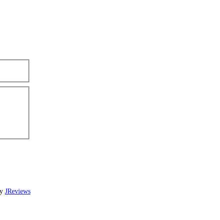
by
JReviews