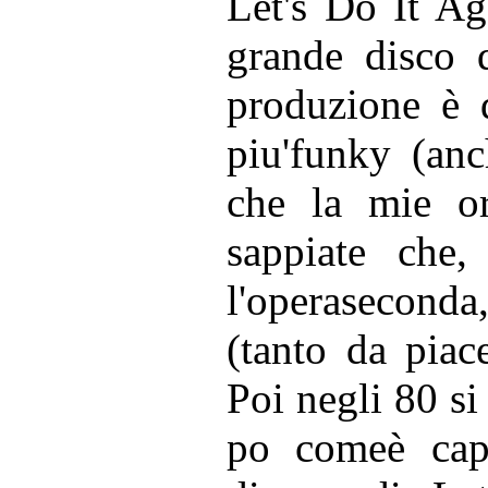
Let's Do It Ag
grande disco d
produzione è d
piu'funky (anc
che la mie or
sappiate che,
l'operaseconda,
(tanto da piac
Poi negli 80 si
po comeè capi