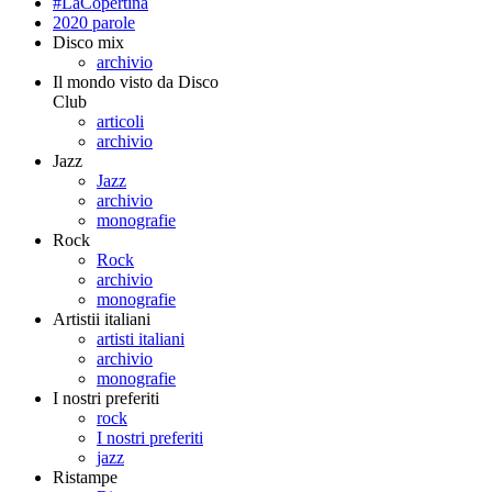
#LaCopertina
2020 parole
Disco mix
archivio
Il mondo visto da Disco
Club
articoli
archivio
Jazz
Jazz
archivio
monografie
Rock
Rock
archivio
monografie
Artistii italiani
artisti italiani
archivio
monografie
I nostri preferiti
rock
I nostri preferiti
jazz
Ristampe