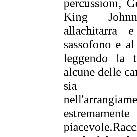
percussioni, G
King Johnny
allachitarra
sassofono e a
leggendo la t
alcune delle ca
sia nel
nell'arran
estremament
piacevole.Ra