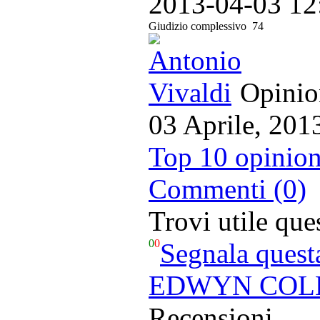
2013-04-03 12
Giudizio complessivo
74
Opinion
03 Aprile, 201
Top 10 opinion
Commenti (0)
Trovi utile qu
0
0
Segnala quest
EDWYN COLLI
Recensioni