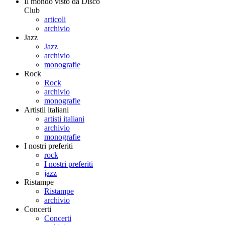
Il mondo visto da Disco
Club
articoli
archivio
Jazz
Jazz
archivio
monografie
Rock
Rock
archivio
monografie
Artistii italiani
artisti italiani
archivio
monografie
I nostri preferiti
rock
I nostri preferiti
jazz
Ristampe
Ristampe
archivio
Concerti
Concerti