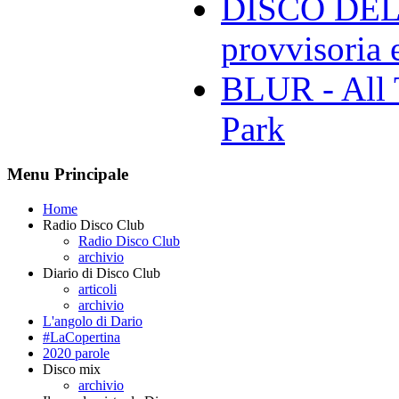
DISCO DELL
provvisoria e
BLUR - All 
Park
Menu Principale
Home
Radio Disco Club
Radio Disco Club
archivio
Diario di Disco Club
articoli
archivio
L'angolo di Dario
#LaCopertina
2020 parole
Disco mix
archivio