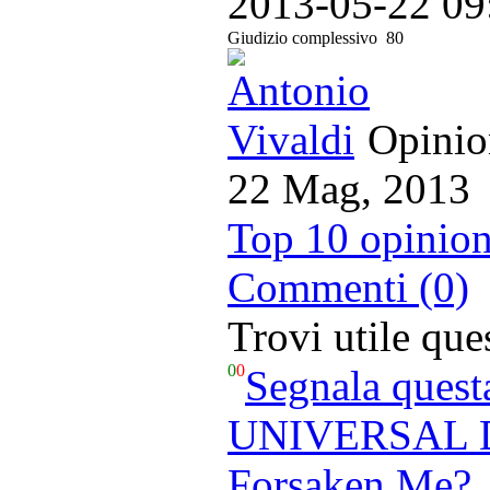
2013-05-22 09
Giudizio complessivo
80
Opinion
22 Mag, 2013
Top 10 opinion
Commenti (0)
Trovi utile qu
0
0
Segnala quest
UNIVERSAL D
Forsaken Me?