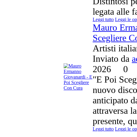
Distintosi p
legata alle fa
Leggi tutto
Leggi le op
Mauro Erma
Scegliere C
Artisti itali
Inviato da
a
2026
0
"E Poi Sceg
nuovo disc
anticipato d
attraversa l
presente, qu
Leggi tutto
Leggi le op