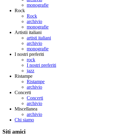
monografie
Rock
Rock
archivio
monografie
Artistii italiani
artisti italiani
archivio
monografie
I nostri preferiti
rock
I nostri preferiti
jazz
Ristampe
Ristampe
archivio
Concerti
Concerti
archivio
Miscellanea
archivio
Chi siamo
Siti amici