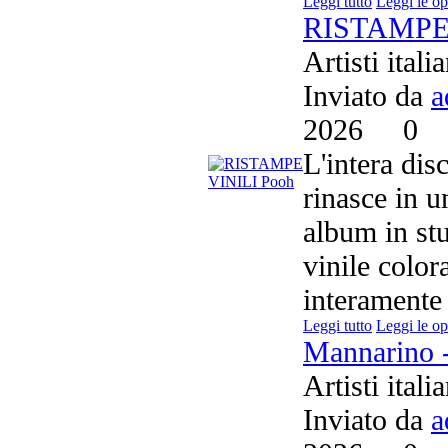
Leggi tutto
Leggi le op
RISTAMPE 
Artisti itali
Inviato da
a
2026
0
L'intera dis
rinasce in u
album in st
vinile color
interamente 
Leggi tutto
Leggi le op
Mannarino 
Artisti itali
Inviato da
a