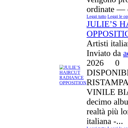
ordinate — 
Leggi tutto
Leggi le op
JULIE’S 
OPPOSITI
Artisti itali
Inviato da
a
2026
0
DISPONIB
RISTAMPA
VINILE BIA
decimo album
realtà più l
italiana -...