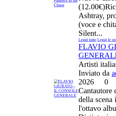
(12.00€)Ric
Ashtray, pro
(voce e chit
Silent...
Leggi tutto
Leggi le op
FLAVIO G
GENERAL
Artisti ital
Inviato da
a
2026
0
Cantautore d
della scena 
l'ottavo al