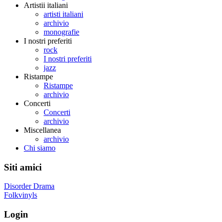
Artistii italiani
artisti italiani
archivio
monografie
I nostri preferiti
rock
I nostri preferiti
jazz
Ristampe
Ristampe
archivio
Concerti
Concerti
archivio
Miscellanea
archivio
Chi siamo
Siti amici
Disorder Drama
Folkvinyls
Login