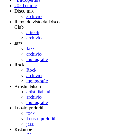
#LaCopertina
2020 parole
Disco mix
archivio
Il mondo visto da Disco
Club
articoli
archivio
Jazz
Jazz
archivio
monografie
Rock
Rock
archivio
monografie
Artistii italiani
artisti italiani
archivio
monografie
I nostri preferiti
rock
I nostri preferiti
jazz
Ristampe