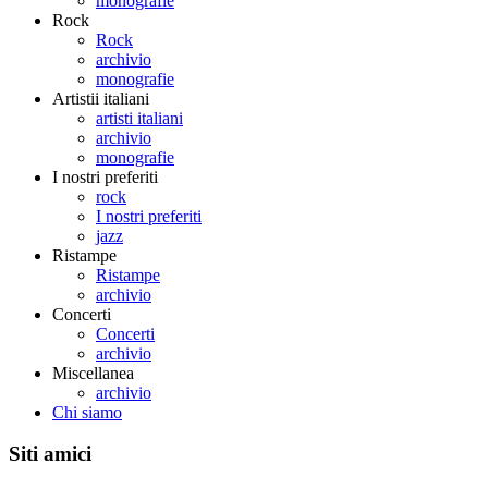
monografie
Rock
Rock
archivio
monografie
Artistii italiani
artisti italiani
archivio
monografie
I nostri preferiti
rock
I nostri preferiti
jazz
Ristampe
Ristampe
archivio
Concerti
Concerti
archivio
Miscellanea
archivio
Chi siamo
Siti amici