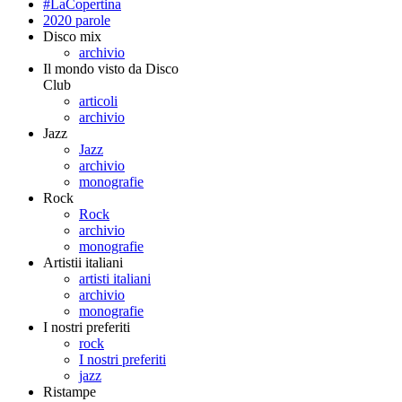
#LaCopertina
2020 parole
Disco mix
archivio
Il mondo visto da Disco
Club
articoli
archivio
Jazz
Jazz
archivio
monografie
Rock
Rock
archivio
monografie
Artistii italiani
artisti italiani
archivio
monografie
I nostri preferiti
rock
I nostri preferiti
jazz
Ristampe