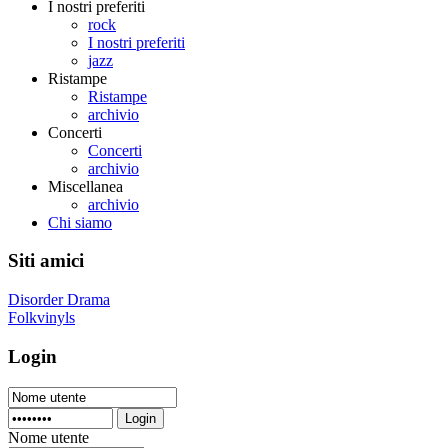
I nostri preferiti
rock
I nostri preferiti
jazz
Ristampe
Ristampe
archivio
Concerti
Concerti
archivio
Miscellanea
archivio
Chi siamo
Siti amici
Disorder Drama
Folkvinyls
Login
Login
Nome utente