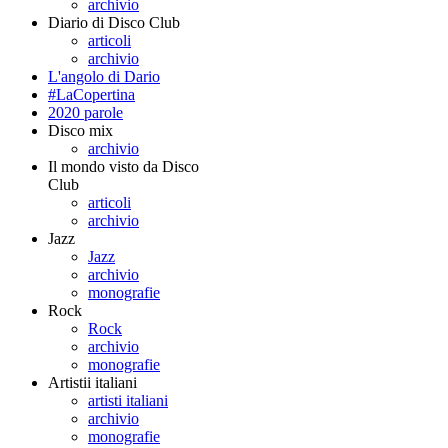
archivio
Diario di Disco Club
articoli
archivio
L'angolo di Dario
#LaCopertina
2020 parole
Disco mix
archivio
Il mondo visto da Disco
Club
articoli
archivio
Jazz
Jazz
archivio
monografie
Rock
Rock
archivio
monografie
Artistii italiani
artisti italiani
archivio
monografie