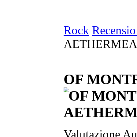
Rock
Recensio
AETHERME
OF MONT
Valutazione Au